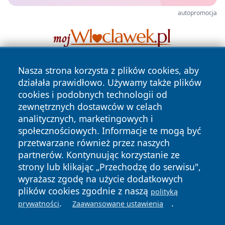
autopromocja
Nasza strona korzysta z plików cookies, aby
działała prawidłowo. Używamy także plików
cookies i podobnych technologii od
zewnętrznych dostawców w celach
analitycznych, marketingowych i
społecznościowych. Informacje te mogą być
Copyright © 2026 pulsbydgoszczy.pl Wszystkie prawa
zastrzeżone.
przetwarzane również przez naszych
partnerów. Kontynuując korzystanie ze
strony lub klikając „Przechodzę do serwisu",
Polityka
Polityka
wyrażasz zgodę na użycie dodatkowych
News
Autorzy
Prywatności
Cookies
plików cookies zgodnie z naszą
polityką
.
.
prywatności
Zaawansowane ustawienia