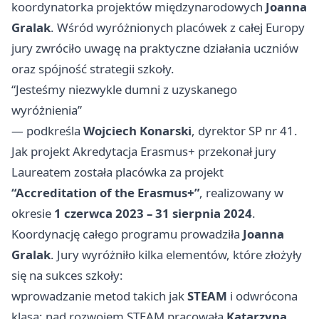
koordynatorka projektów międzynarodowych
Joanna
Gralak
. Wśród wyróżnionych placówek z całej Europy
jury zwróciło uwagę na praktyczne działania uczniów
oraz spójność strategii szkoły.
“Jesteśmy niezwykle dumni z uzyskanego
wyróżnienia”
— podkreśla
Wojciech Konarski
, dyrektor SP nr 41.
Jak projekt Akredytacja Erasmus+ przekonał jury
Laureatem została placówka za projekt
“Accreditation of the Erasmus+”
, realizowany w
okresie
1 czerwca 2023 – 31 sierpnia 2024
.
Koordynację całego programu prowadziła
Joanna
Gralak
. Jury wyróżniło kilka elementów, które złożyły
się na sukces szkoły:
wprowadzanie metod takich jak
STEAM
i odwrócona
klasa; nad rozwojem STEAM pracowała
Katarzyna