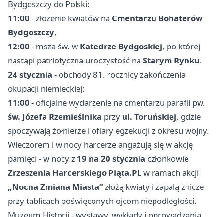
Bydgoszczy do Polski:
11:00
- złożenie kwiatów na
Cmentarzu Bohaterów
Bydgoszczy
,
12:00
- msza św. w
Katedrze Bydgoskiej
, po której
nastąpi patriotyczna uroczystość na
Starym Rynku
.
24 stycznia
- obchody 81. rocznicy zakończenia
okupacji niemieckiej:
11:00
- oficjalne wydarzenie na cmentarzu parafii pw.
św. Józefa Rzemieślnika
przy
ul. Toruńskiej
, gdzie
spoczywają żołnierze i ofiary egzekucji z okresu wojny.
Wieczorem i w nocy harcerze angażują się w akcję
pamięci - w nocy z
19 na 20 stycznia
członkowie
Zrzeszenia Harcerskiego Piąta.PL
w ramach akcji
„Nocna Zmiana Miasta”
złożą kwiaty i zapalą znicze
przy tablicach poświęconych ojcom niepodległości.
Muzeum Historii - wystawy, wykłady i oprowadzania