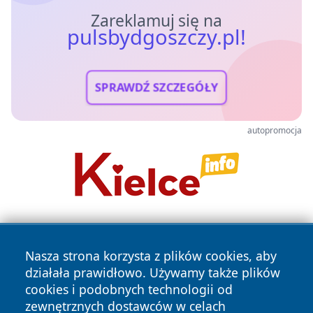
Zareklamuj się na
pulsbydgoszczy.pl!
SPRAWDŹ SZCZEGÓŁY
autopromocja
Nasza strona korzysta z plików cookies, aby
działała prawidłowo. Używamy także plików
cookies i podobnych technologii od
zewnętrznych dostawców w celach
Copyright © 2026 pulsbydgoszczy.pl Wszystkie prawa