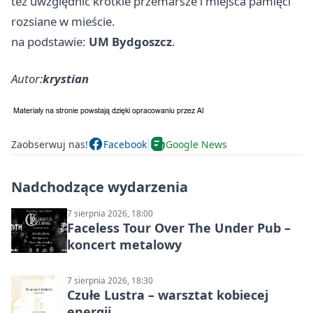
też uwzględnić krótkie przemarsze i miejsca pamięci
rozsiane w mieście.
na podstawie:
UM Bydgoszcz
.
Autor:
krystian
Zaobserwuj nas!
Facebook
Google News
Nadchodzące wydarzenia
7 sierpnia 2026, 18:00
Faceless Tour Over The Under Pub –
koncert metalowy
7 sierpnia 2026, 18:30
Czułe Lustra – warsztat kobiecej
energii