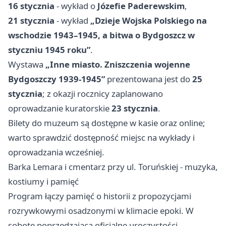
16 stycznia
- wykład o
Józefie Paderewskim
,
21 stycznia
- wykład
„Dzieje Wojska Polskiego na
wschodzie 1943–1945, a bitwa o Bydgoszcz w
styczniu 1945 roku”
.
Wystawa
„Inne miasto. Zniszczenia wojenne
Bydgoszczy 1939-1945”
prezentowana jest do
25
stycznia
; z okazji rocznicy zaplanowano
oprowadzanie kuratorskie
23 stycznia
.
Bilety do muzeum są dostępne w kasie oraz online;
warto sprawdzić dostępność miejsc na wykłady i
oprowadzania wcześniej.
Barka Lemara i cmentarz przy ul. Toruńskiej - muzyka,
kostiumy i pamięć
Program łączy pamięć o historii z propozycjami
rozrywkowymi osadzonymi w klimacie epoki. W
sobotę poprzedzającą oficjalne uroczystości