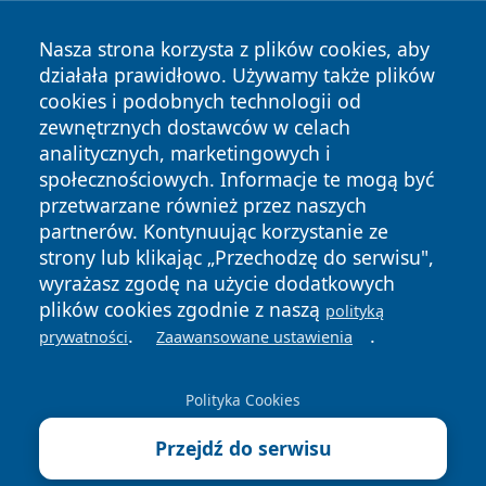
Nasza strona korzysta z plików cookies, aby
działała prawidłowo. Używamy także plików
cookies i podobnych technologii od
zewnętrznych dostawców w celach
Copyright © 2026 pulsbydgoszczy.pl Wszystkie prawa
analitycznych, marketingowych i
zastrzeżone.
społecznościowych. Informacje te mogą być
przetwarzane również przez naszych
partnerów. Kontynuując korzystanie ze
Polityka
Polityka
News
Autorzy
strony lub klikając „Przechodzę do serwisu",
Prywatności
Cookies
wyrażasz zgodę na użycie dodatkowych
plików cookies zgodnie z naszą
polityką
.
.
prywatności
Zaawansowane ustawienia
Polityka Cookies
Przejdź do serwisu