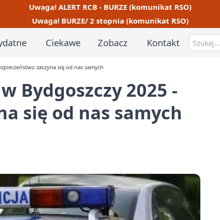
Uwaga! ALERT RCB - BURZE (komunikat RSO)
Uwaga! BURZE/ 2 stopnia (komunikat RSO)
ydatne
Ciekawe
Zobacz
Kontakt
zpieczeństwo zaczyna się od nas samych
w Bydgoszczy 2025 -
na się od nas samych