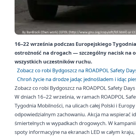
16–22 września podczas Europejskiego Tygodnia 
ostrożność na drogach — szczególny nacisk na o
wszystkich uczestników ruchu.
Zobacz co robi Bydgoszcz na ROADPOL Safety Day
Chroń życie na drodze jadąc jednośladem i idąc pie
Zobacz co robi Bydgoszcz na ROADPOL Safety Days
W dniach 16–22 września, w ramach ROADPOL Safe
Tygodnia Mobilności, na ulicach całej Polski i Euro
odpowiedzialnym zachowaniu. Akcja ma wspierać ideę 
śmiertelnych w wypadkach drogowych. W kampanii u
spoty informacyjne na ekranach LED w całym kraju,