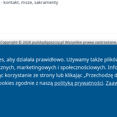
- kontakt, msze, sakramenty
Copyright © 2026 pulsbydgoszczy.pl Wszystkie prawa zastrzeżone.
es, aby działała prawidłowo. Używamy także plik
News
Autorzy
Polityka Prywatności
Polityka Cookie
cznych, marketingowych i społecznościowych. Inf
 korzystanie ze strony lub klikając „Przechodzę 
ookies zgodnie z naszą
polityką prywatności
.
Zaaw