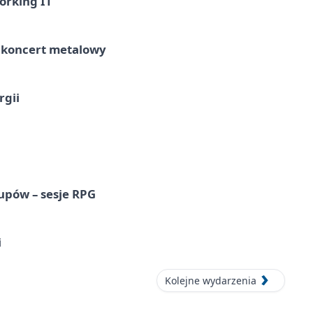
orking IT
– koncert metalowy
rgii
upów – sesje RPG
i
Kolejne wydarzenia