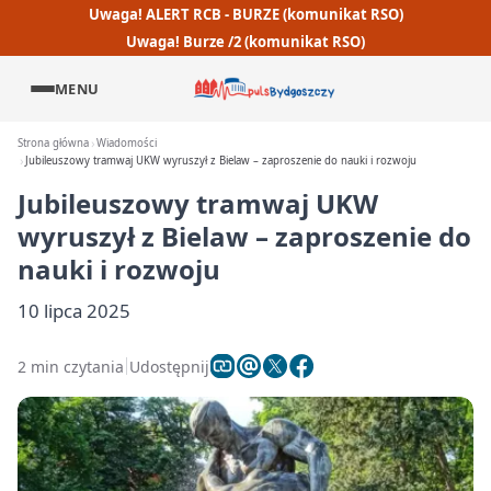
Uwaga! ALERT RCB - BURZE (komunikat RSO)
Uwaga! Burze /2 (komunikat RSO)
MENU
Strona główna
Wiadomości
Jubileuszowy tramwaj UKW wyruszył z Bielaw – zaproszenie do nauki i rozwoju
Jubileuszowy tramwaj UKW
wyruszył z Bielaw – zaproszenie do
nauki i rozwoju
10 lipca 2025
2 min czytania
Udostępnij