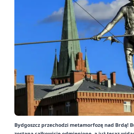
Bydgoszcz przechodzi metamorfozę nad Brdą! B
zostaną całkowicie odmienione, a już teraz wid