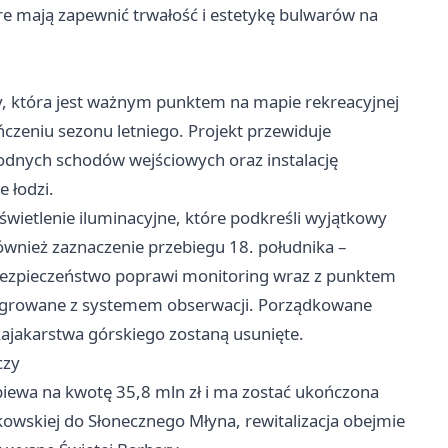
 mają zapewnić trwałość i estetykę bulwarów na
ry, która jest ważnym punktem na mapie rekreacyjnej
czeniu sezonu letniego. Projekt przewiduje
ych schodów wejściowych oraz instalację
 łodzi.
wietlenie iluminacyjne, które podkreśli wyjątkowy
ównież zaznaczenie przebiegu 18. południka –
Bezpieczeństwo poprawi monitoring wraz z punktem
growane z systemem obserwacji. Porządkowane
kajakarstwa górskiego zostaną usunięte.
czy
opiewa na kwotę 35,8 mln zł i ma zostać ukończona
owskiej do Słonecznego Młyna, rewitalizacja obejmie