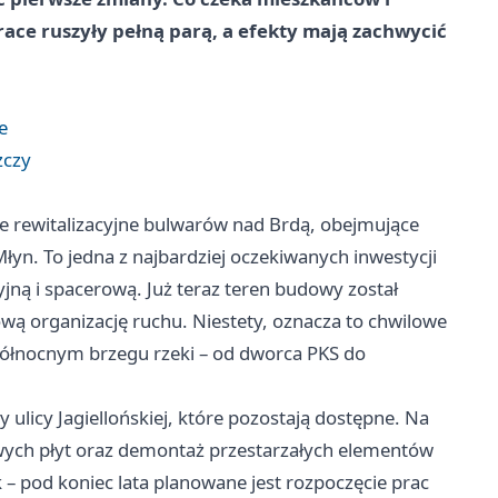
race ruszyły pełną parą, a efekty mają zachwycić
e
zczy
e rewitalizacyjne bulwarów nad Brdą, obejmujące
Młyn. To jedna z najbardziej oczekiwanych inwestycji
jną i spacerową. Już teraz teren budowy został
ą organizację ruchu. Niestety, oznacza to chwilowe
północnym brzegu rzeki – od dworca PKS do
ulicy Jagiellońskiej, które pozostają dostępne. Na
owych płyt oraz demontaż przestarzałych elementów
k – pod koniec lata planowane jest rozpoczęcie prac