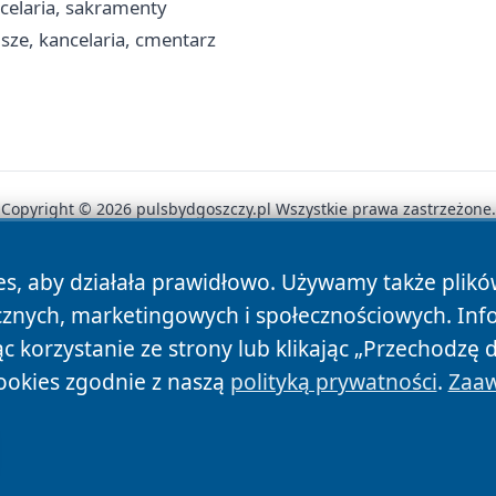
celaria, sakramenty
sze, kancelaria, cmentarz
Copyright © 2026 pulsbydgoszczy.pl Wszystkie prawa zastrzeżone.
es, aby działała prawidłowo. Używamy także plik
News
Autorzy
Polityka Prywatności
Polityka Cookie
cznych, marketingowych i społecznościowych. Inf
 korzystanie ze strony lub klikając „Przechodzę 
ookies zgodnie z naszą
polityką prywatności
.
Zaaw