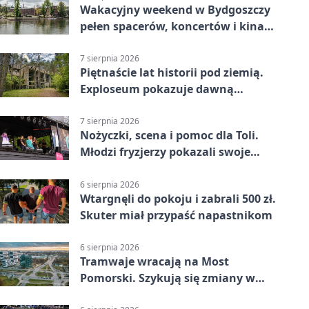
Wakacyjny weekend w Bydgoszczy
pełen spacerów, koncertów i kina
pod chmurką
7 sierpnia 2026
Piętnaście lat historii pod ziemią.
Exploseum pokazuje dawną
fabrykę
7 sierpnia 2026
Nożyczki, scena i pomoc dla Toli.
Młodzi fryzjerzy pokazali swoje
umiejętności
6 sierpnia 2026
Wtargnęli do pokoju i zabrali 500 zł.
Skuter miał przypaść napastnikom
6 sierpnia 2026
Tramwaje wracają na Most
Pomorski. Szykują się zmiany w
komunikacji