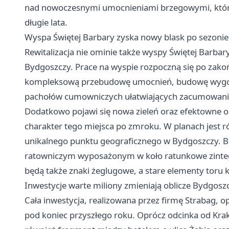
nad nowoczesnymi umocnieniami brzegowymi, które
długie lata.
Wyspa Świętej Barbary zyska nowy blask po sezonie
Rewitalizacja nie ominie także wyspy Świętej Barba
Bydgoszczy. Prace na wyspie rozpoczną się po zakoń
kompleksową przebudowę umocnień, budowę wygodn
pachołów cumowniczych ułatwiających zacumowanie
Dodatkowo pojawi się nowa zieleń oraz efektowne oś
charakter tego miejsca po zmroku. W planach jest r
unikalnego punktu geograficznego w Bydgoszczy. 
ratowniczym wyposażonym w koło ratunkowe zinte
będą także znaki żeglugowe, a stare elementy toru 
Inwestycje warte miliony zmieniają oblicze Bydgosz
Cała inwestycja, realizowana przez firmę Strabag, 
pod koniec przyszłego roku. Oprócz odcinka od Krak