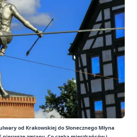
ulwary od Krakowskiej do Słonecznego Młyna
ać pierwsze zmiany. Co czeka mieszkańców i