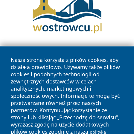
Nasza strona korzysta z plików cookies, aby
działała prawidłowo. Używamy także plików
cookies i podobnych technologii od
zewnętrznych dostawców w celach
Copyright © 2026 pulsbydgoszczy.pl Wszystkie prawa
analitycznych, marketingowych i
zastrzeżone.
społecznościowych. Informacje te mogą być
przetwarzane również przez naszych
partnerów. Kontynuując korzystanie ze
Polityka
Polityka
News
Autorzy
strony lub klikając „Przechodzę do serwisu",
Prywatności
Cookies
wyrażasz zgodę na użycie dodatkowych
plików cookies zgodnie z naszą
polityką