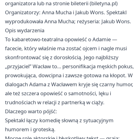
organizatora lub na stronie bileterii (biletyna.pl)
Organizatorzy: Anna Mucha i Jakub Wons. Spektakl
wyprodukowała Anna Mucha; reżyseria: Jakub Wons.
Opis wydarzenia
To kabaretowo-teatralna opowieść o Adamie —
facecie, który właśnie ma zostać ojcem i nagle musi
skonfrontować się z dorosłością. Jego najbliższy
„przyjaciel” Wacław to… personifikacja męskich pokus,
prowokująca, dowcipna i zawsze gotowa na kłopot. W
dialogach Adama z Wacławem kryje się czarny humor,
ale też szczera opowieść o samotności, lęku i
trudnościach w relacji z partnerką w ciąży.
Dlaczego warto pójść:
Spektakl łączy komedię słowną z sytuacyjnym
humorem i groteską.
Mocne role aktorskie i błyskotliwy tekst — grają: