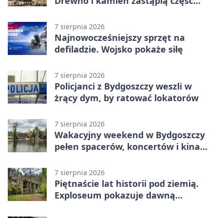
Drewno i kamień zastąpią część
betonu
7 sierpnia 2026
Najnowocześniejszy sprzęt na
defiladzie. Wojsko pokaże siłę
7 sierpnia 2026
Policjanci z Bydgoszczy weszli w
żrący dym, by ratować lokatorów
7 sierpnia 2026
Wakacyjny weekend w Bydgoszczy
pełen spacerów, koncertów i kina
pod chmurką
7 sierpnia 2026
Piętnaście lat historii pod ziemią.
Exploseum pokazuje dawną
fabrykę