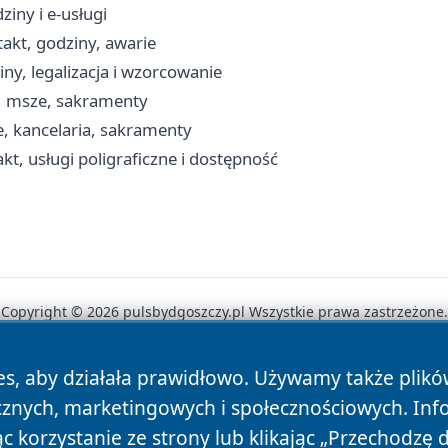
iny i e-usługi
takt, godziny, awarie
y, legalizacja i wzorcowanie
t, msze, sakramenty
e, kancelaria, sakramenty
, usługi poligraficzne i dostępność
Copyright © 2026 pulsbydgoszczy.pl Wszystkie prawa zastrzeżone.
es, aby działała prawidłowo. Używamy także plik
News
Autorzy
Polityka Prywatności
Polityka Cookie
cznych, marketingowych i społecznościowych. Inf
 korzystanie ze strony lub klikając „Przechodzę 