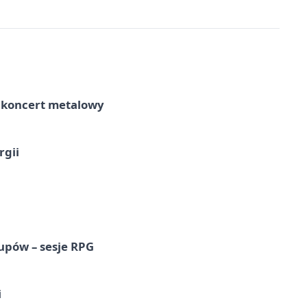
– koncert metalowy
rgii
upów – sesje RPG
i