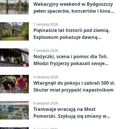
Wakacyjny weekend w Bydgoszczy
pełen spacerów, koncertów i kina
pod chmurką
7 sierpnia 2026
Piętnaście lat historii pod ziemią.
Exploseum pokazuje dawną
fabrykę
7 sierpnia 2026
Nożyczki, scena i pomoc dla Toli.
Młodzi fryzjerzy pokazali swoje
umiejętności
6 sierpnia 2026
Wtargnęli do pokoju i zabrali 500 zł.
Skuter miał przypaść napastnikom
6 sierpnia 2026
Tramwaje wracają na Most
Pomorski. Szykują się zmiany w
komunikacji