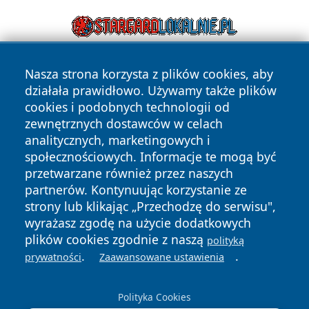
Nasza strona korzysta z plików cookies, aby
działała prawidłowo. Używamy także plików
cookies i podobnych technologii od
zewnętrznych dostawców w celach
analitycznych, marketingowych i
Copyright © 2026 pulsbydgoszczy.pl Wszystkie prawa
społecznościowych. Informacje te mogą być
zastrzeżone.
przetwarzane również przez naszych
partnerów. Kontynuując korzystanie ze
strony lub klikając „Przechodzę do serwisu",
Polityka
Polityka
News
Autorzy
wyrażasz zgodę na użycie dodatkowych
Prywatności
Cookies
plików cookies zgodnie z naszą
polityką
.
.
prywatności
Zaawansowane ustawienia
Polityka Cookies