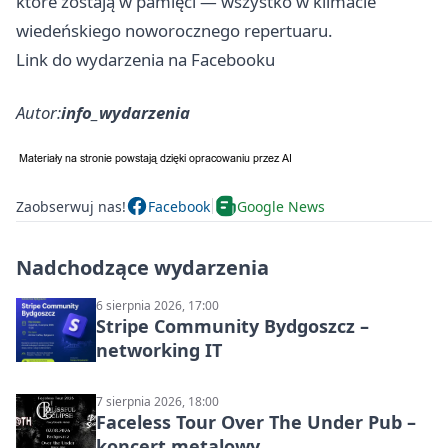
które zostają w pamięci — wszystko w klimacie
wiedeńskiego noworocznego repertuaru.
Link do wydarzenia na Facebooku
Autor:
info_wydarzenia
Zaobserwuj nas!
Facebook
Google News
Nadchodzące wydarzenia
6 sierpnia 2026, 17:00
Stripe Community Bydgoszcz –
networking IT
7 sierpnia 2026, 18:00
Faceless Tour Over The Under Pub –
koncert metalowy