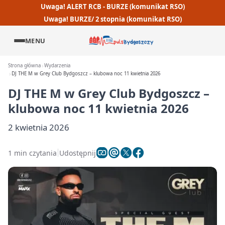
Uwaga! ALERT RCB - BURZE (komunikat RSO)
Uwaga! BURZE/ 2 stopnia (komunikat RSO)
MENU
Strona główna
Wydarzenia
DJ THE M w Grey Club Bydgoszcz – klubowa noc 11 kwietnia 2026
DJ THE M w Grey Club Bydgoszcz –
klubowa noc 11 kwietnia 2026
2 kwietnia 2026
1 min czytania
Udostępnij