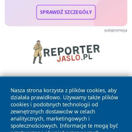
SPRAWDŹ SZCZEGÓŁY
autopromocja
Nasza strona korzysta z plików cookies, aby
działała prawidłowo. Używamy także plików
cookies i podobnych technologii od
zewnętrznych dostawców w celach
Copyright © 2026 pulsbydgoszczy.pl Wszystkie prawa
analitycznych, marketingowych i
zastrzeżone.
społecznościowych. Informacje te mogą być