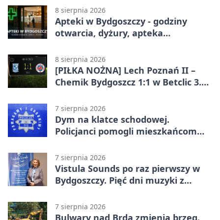
8 sierpnia 2026
Apteki w Bydgoszczy - godziny
otwarcia, dyżury, apteka
całodobowa
8 sierpnia 2026
[PIŁKA NOŻNA] Lech Poznań II –
Chemik Bydgoszcz 1:1 w Betclic 3.
Lidze Grupa 2 (Grupa II).
Bydgoszczanie wywieźli punkt z
7 sierpnia 2026
Wronek
Dym na klatce schodowej.
Policjanci pomogli mieszkańcom
opuścić blok
7 sierpnia 2026
Vistula Sounds po raz pierwszy w
Bydgoszczy. Pięć dni muzyki z
całego świata
7 sierpnia 2026
Bulwary nad Brdą zmienią brzeg.