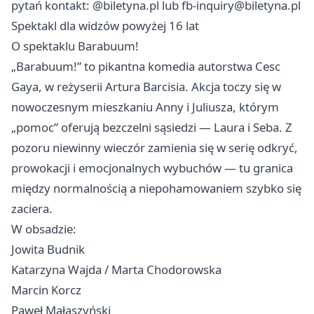
pytań kontakt: @biletyna.pl lub
fb-inquiry@biletyna.pl
Spektakl dla widzów powyżej 16 lat
O spektaklu Barabuum!
„Barabuum!” to pikantna komedia autorstwa Cesc
Gaya, w reżyserii Artura Barcisia. Akcja toczy się w
nowoczesnym mieszkaniu Anny i Juliusza, którym
„pomoc” oferują bezczelni sąsiedzi — Laura i Seba. Z
pozoru niewinny wieczór zamienia się w serię odkryć,
prowokacji i emocjonalnych wybuchów — tu granica
między normalnością a niepohamowaniem szybko się
zaciera.
W obsadzie:
Jowita Budnik
Katarzyna Wajda / Marta Chodorowska
Marcin Korcz
Paweł Małaszyński