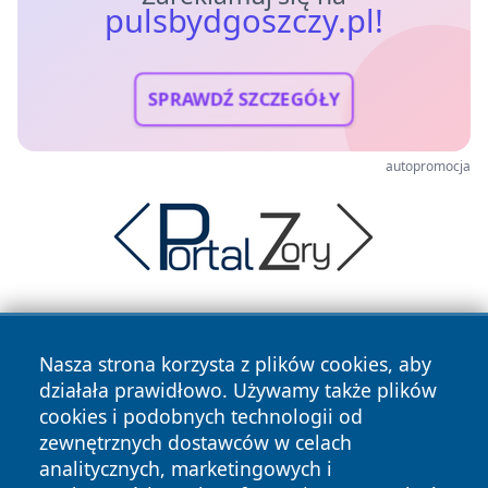
pulsbydgoszczy.pl!
SPRAWDŹ SZCZEGÓŁY
autopromocja
Nasza strona korzysta z plików cookies, aby
działała prawidłowo. Używamy także plików
cookies i podobnych technologii od
zewnętrznych dostawców w celach
Copyright © 2026 pulsbydgoszczy.pl Wszystkie prawa
analitycznych, marketingowych i
zastrzeżone.