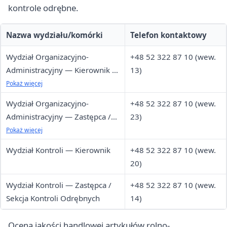
kontrole odrębne.
Nazwa wydziału/komórki
Telefon kontaktowy
Wydział Organizacyjno-
+48 52 322 87 10 (wew.
Administracyjny — Kierownik /
13)
Główna Księgowa
Pokaż więcej
Wydział Organizacyjno-
+48 52 322 87 10 (wew.
Administracyjny — Zastępca /
23)
Sekcja Sprawozdawczości i
Pokaż więcej
Ewidencji
Wydział Kontroli — Kierownik
+48 52 322 87 10 (wew.
20)
Wydział Kontroli — Zastępca /
+48 52 322 87 10 (wew.
Sekcja Kontroli Odrębnych
14)
Ocena jakości handlowej artykułów rolno-