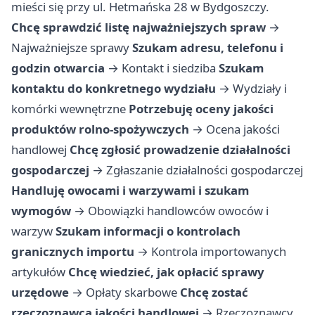
mieści się przy ul. Hetmańska 28 w Bydgoszczy.
Chcę sprawdzić listę najważniejszych spraw
→
Najważniejsze sprawy
Szukam adresu, telefonu i
godzin otwarcia
→
Kontakt i siedziba
Szukam
kontaktu do konkretnego wydziału
→
Wydziały i
komórki wewnętrzne
Potrzebuję oceny jakości
produktów rolno-spożywczych
→
Ocena jakości
handlowej
Chcę zgłosić prowadzenie działalności
gospodarczej
→
Zgłaszanie działalności gospodarczej
Handluję owocami i warzywami i szukam
wymogów
→
Obowiązki handlowców owoców i
warzyw
Szukam informacji o kontrolach
granicznych importu
→
Kontrola importowanych
artykułów
Chcę wiedzieć, jak opłacić sprawy
urzędowe
→
Opłaty skarbowe
Chcę zostać
rzeczoznawcą jakości handlowej
→
Rzeczoznawcy