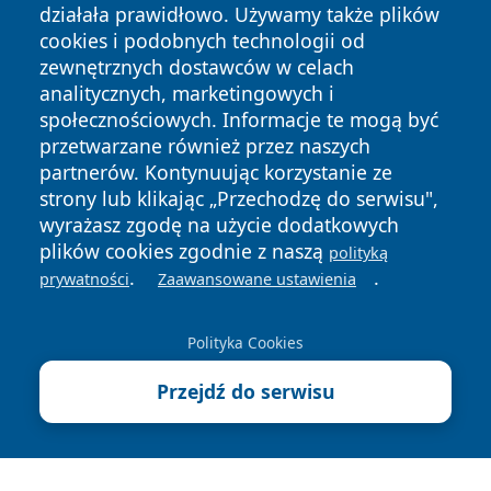
działała prawidłowo. Używamy także plików
cookies i podobnych technologii od
zewnętrznych dostawców w celach
analitycznych, marketingowych i
społecznościowych. Informacje te mogą być
przetwarzane również przez naszych
Copyright © 2026 pulsbydgoszczy.pl Wszystkie prawa
partnerów. Kontynuując korzystanie ze
zastrzeżone.
strony lub klikając „Przechodzę do serwisu",
wyrażasz zgodę na użycie dodatkowych
plików cookies zgodnie z naszą
polityką
Polityka
Polityka
News
Autorzy
.
.
prywatności
Zaawansowane ustawienia
Prywatności
Cookies
Polityka Cookies
Przejdź do serwisu