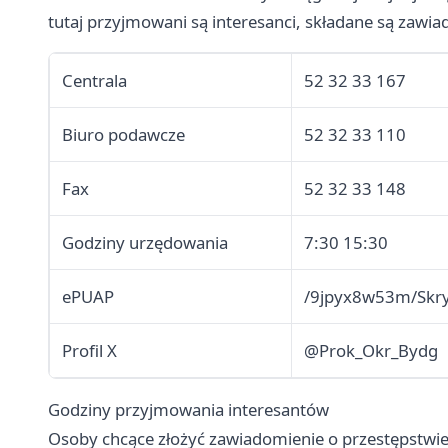
tutaj przyjmowani są interesanci, składane są zawia
Centrala
52 32 33 167
Biuro podawcze
52 32 33 110
Fax
52 32 33 148
Godziny urzędowania
7:30 15:30
ePUAP
/9jpyx8w53m/Skr
Profil X
@Prok_Okr_Bydg
Godziny przyjmowania interesantów
Osoby chcące złożyć zawiadomienie o przestępstwie