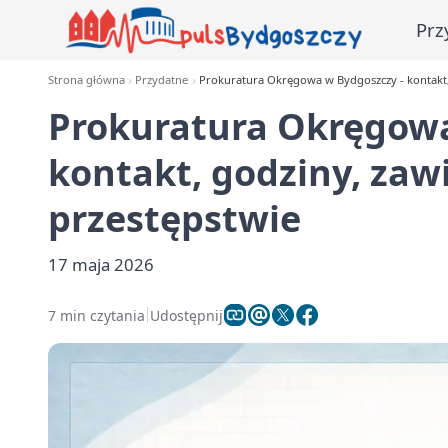
Prz
Strona główna
Przydatne
Prokuratura Okręgowa w Bydgoszczy - kontakt,
Prokuratura Okręgowa
kontakt, godziny, zaw
przestępstwie
17 maja 2026
7 min czytania
Udostępnij