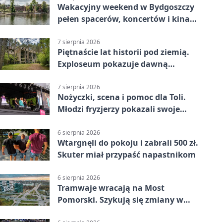
Wakacyjny weekend w Bydgoszczy
pełen spacerów, koncertów i kina
pod chmurką
7 sierpnia 2026
Piętnaście lat historii pod ziemią.
Exploseum pokazuje dawną
fabrykę
7 sierpnia 2026
Nożyczki, scena i pomoc dla Toli.
Młodzi fryzjerzy pokazali swoje
umiejętności
6 sierpnia 2026
Wtargnęli do pokoju i zabrali 500 zł.
Skuter miał przypaść napastnikom
6 sierpnia 2026
Tramwaje wracają na Most
Pomorski. Szykują się zmiany w
komunikacji