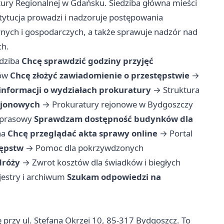
atury Regionalnej w Gdańsku. Siedziba główna mieści
stytucja prowadzi i nadzoruje postępowania
ych i gospodarczych, a także sprawuje nadzór nad
ch.
edziba
Chcę sprawdzić godziny przyjęć
ów
Chcę złożyć zawiadomienie o przestępstwie
→
informacji o wydziałach prokuratury
→
Struktura
ejonowych
→
Prokuratury rejonowe w Bydgoszczy
 prasowy
Sprawdzam dostępność budynków dla
na
Chcę przeglądać akta sprawy online
→
Portal
tępstw
→
Pomoc dla pokrzywdzonych
dróży
→
Zwrot kosztów dla świadków i biegłych
jestry i archiwum
Szukam odpowiedzi na
 przy ul. Stefana Okrzei 10, 85-317 Bydgoszcz. To