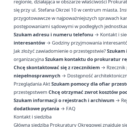
regionie, działająca w obszarze właściwości Prokur
się przy ul. Stefana Okrzei 10 w centrum miasta. In
przygotowawcze w najpoważniejszych sprawach karn
postępowaniami sądowymi w podległych jednostka
Szukam adresu i numeru telefonu
→
Kontakt i si
interesantów
→
Godziny przyjmowania interesant
Jak złożyć zawiadomienie o przestępstwie?
Szukam 
organizacyjna
Szukam kontaktu do prokuratur r
Chcę skontaktować się z rzecznikiem
→
Rzecznik
niepełnosprawnych
→
Dostępność architektonicz
Przeglądania Akt
Szukam pomocy dla ofiar przes
przestępstwem
Chcę otrzymać zwrot kosztów po
Szukam informacji o rejestrach i archiwum
→
Re
dodatkowe pytania
→
FAQ
Kontakt i siedziba
Główna siedziba Prokuratury Okręgowej znajduje się