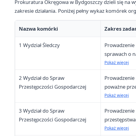
Prokuratura Okręgowa w Bydgoszczy dzieli się na wy
zakresie działania. Poniżej pełny wykaz komórek or
Nazwa komórki
Zakres zada
1 Wydział Śledczy
Prowadzenie
sprawach o n
kryminalnym
Pokaż więcej
2 Wydział do Spraw
Prowadzenie 
Przestępczości Gospodarczej
poważne prze
przestępstwa
Pokaż więcej
3 Wydział do Spraw
Prowadzenie 
Przestępczości Gospodarczej
przestępstwa
zaawansowany
Pokaż więcej