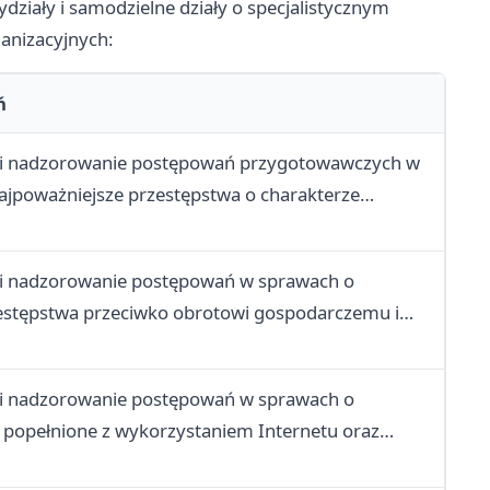
działy i samodzielne działy o specjalistycznym
ganizacyjnych:
ń
 i nadzorowanie postępowań przygotowawczych w
ajpoważniejsze przestępstwa o charakterze
i nadzorowanie postępowań w sprawach o
stępstwa przeciwko obrotowi gospodarczemu i
 finansowo-gospodarcze
i nadzorowanie postępowań w sprawach o
 popełnione z wykorzystaniem Internetu oraz
ch technologii i systemów informatycznych