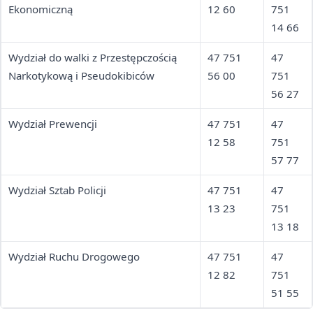
Ekonomiczną
12 60
751
14 66
Wydział do walki z Przestępczością
47 751
47
Narkotykową i Pseudokibiców
56 00
751
56 27
Wydział Prewencji
47 751
47
12 58
751
57 77
Wydział Sztab Policji
47 751
47
13 23
751
13 18
Wydział Ruchu Drogowego
47 751
47
12 82
751
51 55