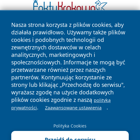
Nasza strona korzysta z plików cookies, aby
działała prawidłowo. Używamy także plików
cookies i podobnych technologii od
zewnętrznych dostawców w celach
analitycznych, marketingowych i
społecznościowych. Informacje te mogą być
Copyright © 2026 pulsbydgoszczy.pl Wszystkie prawa
przetwarzane również przez naszych
zastrzeżone.
partnerów. Kontynuując korzystanie ze
strony lub klikając „Przechodzę do serwisu",
wyrażasz zgodę na użycie dodatkowych
Polityka
Polityka
plików cookies zgodnie z naszą
News
Autorzy
polityką
Prywatności
Cookies
.
.
prywatności
Zaawansowane ustawienia
Polityka Cookies
Przejdź do serwisu