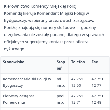
Kierownictwo Komendy Miejskiej Policji
Komendą kieruje Komendant Miejski Policji w
Bydgoszczy, wspierany przez dwóch zastępców.
Poniżej znajdują się numery służbowe — godziny
urzędowania nie zostały podane, dlatego w sprawach
oficjalnych sugerujemy kontakt przez oficera
dyżurnego.
Stanowisko
Stop
Telefon
Fax
ień
Komendant Miejski Policji w
mł.
47 751
47 751
Bydgoszczy
insp.
12 50
12 77
Pierwszy Zastępca
podi
47 751
47 751
Komendanta
nsp.
12 71
12 48