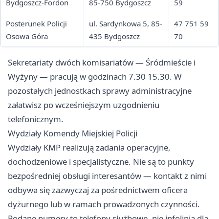
Bydgoszcz-Fordon
85-750 Bydgoszcz
59
Posterunek Policji
ul. Sardynkowa 5, 85-
47 751 59
Osowa Góra
435 Bydgoszcz
70
Sekretariaty dwóch komisariatów — Śródmieście i
Wyżyny — pracują w godzinach 7.30 15.30. W
pozostałych jednostkach sprawy administracyjne
załatwisz po wcześniejszym uzgodnieniu
telefonicznym.
Wydziały Komendy Miejskiej Policji
Wydziały KMP realizują zadania operacyjne,
dochodzeniowe i specjalistyczne. Nie są to punkty
bezpośredniej obsługi interesantów — kontakt z nimi
odbywa się zazwyczaj za pośrednictwem oficera
dyżurnego lub w ramach prowadzonych czynności.
Podane numery to telefony służbowe, nie infolinia dla