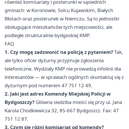
również komisariaty i posterunki w sąsiednich
gminach: w Koronowie, Solcu Kujawskim, Białych
Błotach oraz posterunek w Niemczu. Są to jednostki
obsługujące mieszkańców tych miejscowości, ale
podległe strukturalnie bydgoskiej KMP.
FAQ
1. Czy mogę zadzwonić na policję z pytaniem?
Tak,
ale tylko oficer dyżurny przyjmuje zgłoszenia
telefoniczne. Wydziały KMP nie prowadzą infolinii dla
interesantów — w sprawach ogólnych skontaktuj się z
dyżurnym pod numerem 47 751 12 49.
2. Jaki jest adres Komendy Miejskiej Policji w
Bydgoszczy?
Główna siedziba mieści się przy ul. Jana
Karola Chodkiewicza 32, 85-667 Bydgoszcz. Fax: 47
751 12 87.
3. Czym się różni komisariat od komendy?