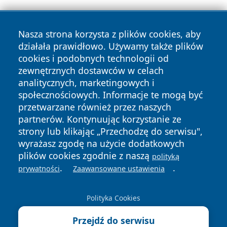
Nasza strona korzysta z plików cookies, aby
działała prawidłowo. Używamy także plików
cookies i podobnych technologii od
zewnętrznych dostawców w celach
Copyright © 2026 pulsbydgoszczy.pl Wszystkie prawa
analitycznych, marketingowych i
zastrzeżone.
społecznościowych. Informacje te mogą być
przetwarzane również przez naszych
partnerów. Kontynuując korzystanie ze
Polityka
Polityka
News
Autorzy
strony lub klikając „Przechodzę do serwisu",
Prywatności
Cookies
wyrażasz zgodę na użycie dodatkowych
plików cookies zgodnie z naszą
polityką
.
.
prywatności
Zaawansowane ustawienia
Polityka Cookies
Przejdź do serwisu