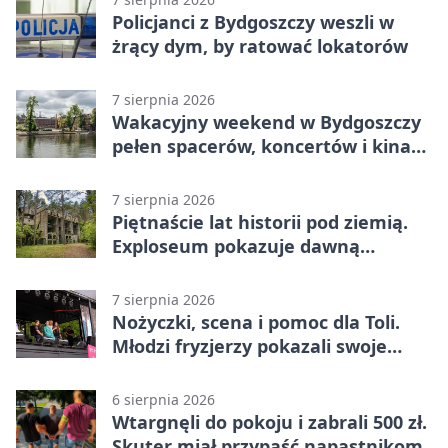
Policjanci z Bydgoszczy weszli w
żrący dym, by ratować lokatorów
7 sierpnia 2026
Wakacyjny weekend w Bydgoszczy
pełen spacerów, koncertów i kina
pod chmurką
7 sierpnia 2026
Piętnaście lat historii pod ziemią.
Exploseum pokazuje dawną
fabrykę
7 sierpnia 2026
Nożyczki, scena i pomoc dla Toli.
Młodzi fryzjerzy pokazali swoje
umiejętności
6 sierpnia 2026
Wtargnęli do pokoju i zabrali 500 zł.
Skuter miał przypaść napastnikom