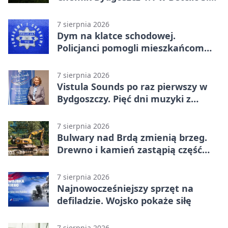
Lidze Grupa 2 (Grupa II).
Bydgoszczanie wywieźli punkt z
7 sierpnia 2026
Wronek
Dym na klatce schodowej.
Policjanci pomogli mieszkańcom
opuścić blok
7 sierpnia 2026
Vistula Sounds po raz pierwszy w
Bydgoszczy. Pięć dni muzyki z
całego świata
7 sierpnia 2026
Bulwary nad Brdą zmienią brzeg.
Drewno i kamień zastąpią część
betonu
7 sierpnia 2026
Najnowocześniejszy sprzęt na
defiladzie. Wojsko pokaże siłę
7 sierpnia 2026