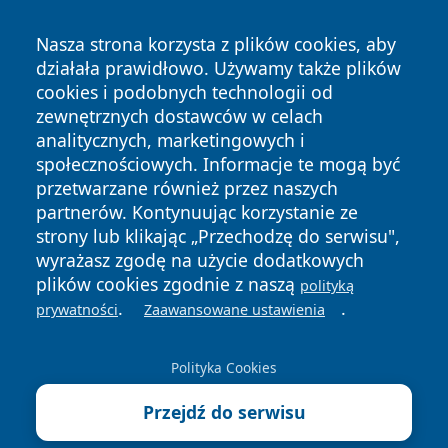
Nasza strona korzysta z plików cookies, aby
działała prawidłowo. Używamy także plików
cookies i podobnych technologii od
zewnętrznych dostawców w celach
analitycznych, marketingowych i
społecznościowych. Informacje te mogą być
Copyright © 2026 pulsbydgoszczy.pl Wszystkie prawa
przetwarzane również przez naszych
zastrzeżone.
partnerów. Kontynuując korzystanie ze
strony lub klikając „Przechodzę do serwisu",
wyrażasz zgodę na użycie dodatkowych
Polityka
Polityka
plików cookies zgodnie z naszą
News
Autorzy
polityką
Prywatności
Cookies
.
.
prywatności
Zaawansowane ustawienia
Polityka Cookies
Przejdź do serwisu