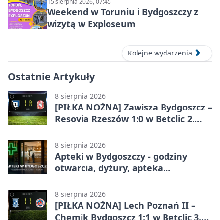
15 sierpnia 2026, 07:45
Weekend w Toruniu i Bydgoszczy z
wizytą w Exploseum
Kolejne wydarzenia
Ostatnie Artykuły
8 sierpnia 2026
[PIŁKA NOŻNA] Zawisza Bydgoszcz –
Resovia Rzeszów 1:0 w Betclic 2.
lidze. Pierwsza wygrana gospodarzy
8 sierpnia 2026
Apteki w Bydgoszczy - godziny
otwarcia, dyżury, apteka
całodobowa
8 sierpnia 2026
[PIŁKA NOŻNA] Lech Poznań II –
Chemik Bydgoszcz 1:1 w Betclic 3.