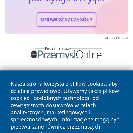
SPRAWDŹ SZCZEGÓŁY
autopromocja
Nasza strona korzysta z plików cookies, aby
działała prawidłowo. Używamy także plików
cookies i podobnych technologii od
zewnętrznych dostawców w celach
Copyright © 2026 pulsbydgoszczy.pl Wszystkie prawa
analitycznych, marketingowych i
zastrzeżone.
społecznościowych. Informacje te mogą być
przetwarzane również przez naszych