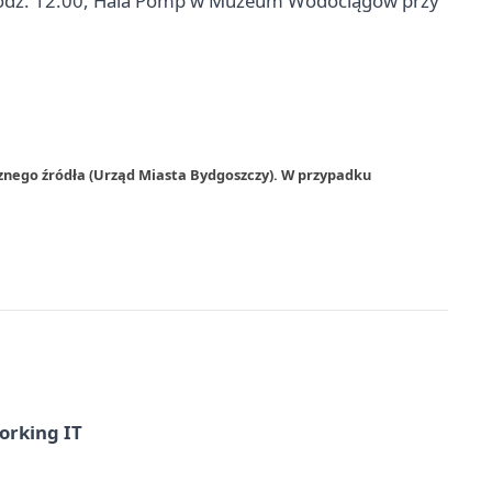
godz. 12.00, Hala Pomp w Muzeum Wodociągów przy
znego źródła (Urząd Miasta Bydgoszczy). W przypadku
orking IT