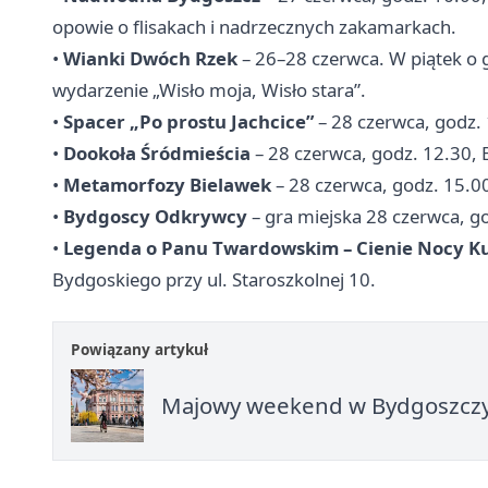
opowie o flisakach i nadrzecznych zakamarkach.
•
Wianki Dwóch Rzek
– 26–28 czerwca. W piątek o 
wydarzenie „Wisło moja, Wisło stara”.
•
Spacer „Po prostu Jachcice”
– 28 czerwca, godz. 
•
Dookoła Śródmieścia
– 28 czerwca, godz. 12.30, 
•
Metamorfozy Bielawek
– 28 czerwca, godz. 15.
•
Bydgoscy Odkrywcy
– gra miejska 28 czerwca, g
•
Legenda o Panu Twardowskim – Cienie Nocy K
Bydgoskiego przy ul. Staroszkolnej 10.
Powiązany artykuł
Majowy weekend w Bydgoszczy p