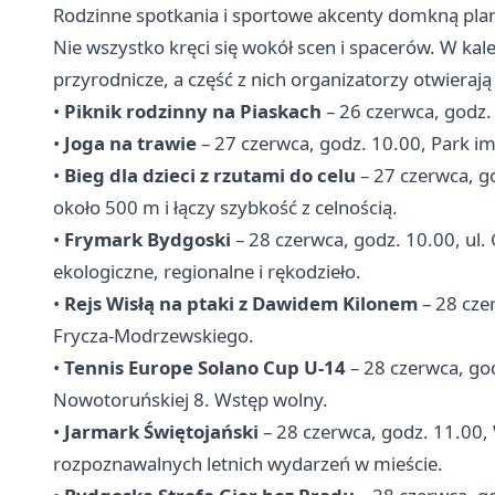
Rodzinne spotkania i sportowe akcenty domkną pl
Nie wszystko kręci się wokół scen i spacerów. W kal
przyrodnicze, a część z nich organizatorzy otwierają
•
Piknik rodzinny na Piaskach
– 26 czerwca, godz. 
•
Joga na trawie
– 27 czerwca, godz. 10.00, Park im
•
Bieg dla dzieci z rzutami do celu
– 27 czerwca, g
około 500 m i łączy szybkość z celnością.
•
Frymark Bydgoski
– 28 czerwca, godz. 10.00, ul.
ekologiczne, regionalne i rękodzieło.
•
Rejs Wisłą na ptaki z Dawidem Kilonem
– 28 czer
Frycza-Modrzewskiego.
•
Tennis Europe Solano Cup U-14
– 28 czerwca, go
Nowotoruńskiej 8. Wstęp wolny.
•
Jarmark Świętojański
– 28 czerwca, godz. 11.00,
rozpoznawalnych letnich wydarzeń w mieście.