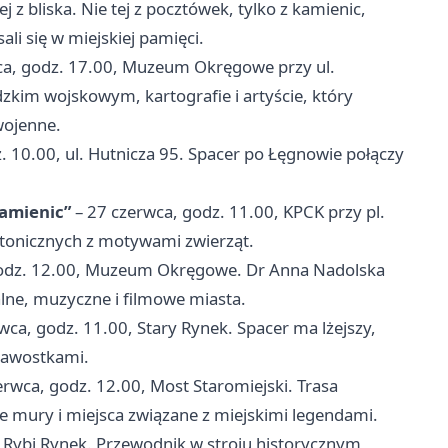
 bliska. Nie tej z pocztówek, tylko z kamienic,
sali się w miejskiej pamięci.
ca, godz. 17.00, Muzeum Okręgowe przy ul.
zkim wojskowym, kartografie i artyście, który
wojenne.
. 10.00, ul. Hutnicza 95. Spacer po Łęgnowie połączy
kamienic”
– 27 czerwca, godz. 11.00, KPCK przy pl.
ektonicznych z motywami zwierząt.
godz. 12.00, Muzeum Okręgowe. Dr Anna Nadolska
alne, muzyczne i filmowe miasta.
ca, godz. 11.00, Stary Rynek. Spacer ma lżejszy,
ekawostkami.
rwca, godz. 12.00, Most Staromiejski. Trasa
e mury i miejsca związane z miejskimi legendami.
 Rybi Rynek. Przewodnik w stroju historycznym