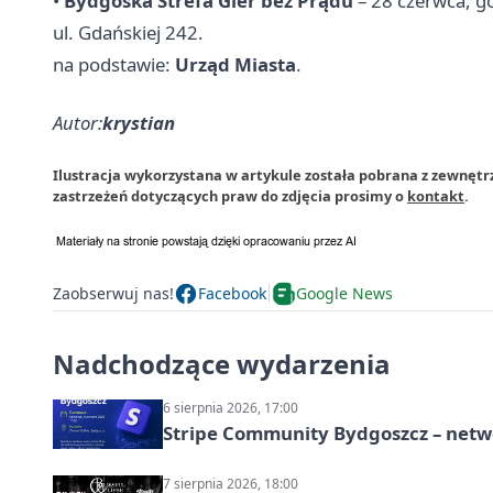
•
Bydgoska Strefa Gier bez Prądu
– 28 czerwca, 
ul. Gdańskiej 242.
na podstawie:
Urząd Miasta
.
Autor:
krystian
Ilustracja wykorzystana w artykule została pobrana z zewnętr
zastrzeżeń dotyczących praw do zdjęcia prosimy o
kontakt
.
Zaobserwuj nas!
Facebook
Google News
Nadchodzące wydarzenia
6 sierpnia 2026, 17:00
Stripe Community Bydgoszcz – netw
7 sierpnia 2026, 18:00