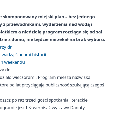
e skomponowany miejski plan – bez jednego
ry z przewodnikami, wydarzenia nad wodą i
ątkiem a niedzielą program rozciąga się od sal
zie z domu, nie będzie narzekał na brak wyboru.
rzy dni
wadzą śladami historii
lan weekendu
zy dni
ę działo wieczorami. Program miesza nazwiska
tóre od lat przyciągają publiczność szukającą czegoś
zcz po raz trzeci gości spotkania literackie,
ogramie jest też wernisaż wystawy Danuty