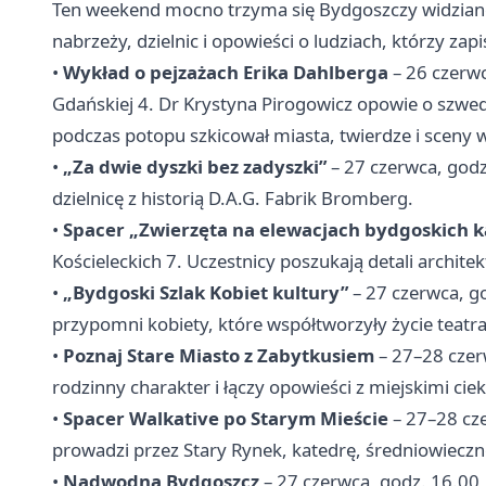
Ten weekend mocno trzyma się Bydgoszczy widzianej z
nabrzeży, dzielnic i opowieści o ludziach, którzy zapi
•
Wykład o pejzażach Erika Dahlberga
– 26 czerw
Gdańskiej 4. Dr Krystyna Pirogowicz opowie o szwed
podczas potopu szkicował miasta, twierdze i sceny 
•
„Za dwie dyszki bez zadyszki”
– 27 czerwca, godz
dzielnicę z historią D.A.G. Fabrik Bromberg.
•
Spacer „Zwierzęta na elewacjach bydgoskich 
Kościeleckich 7. Uczestnicy poszukają detali archit
•
„Bydgoski Szlak Kobiet kultury”
– 27 czerwca, 
przypomni kobiety, które współtworzyły życie teatr
•
Poznaj Stare Miasto z Zabytkusiem
– 27–28 czerw
rodzinny charakter i łączy opowieści z miejskimi ci
•
Spacer Walkative po Starym Mieście
– 27–28 cze
prowadzi przez Stary Rynek, katedrę, średniowieczn
•
Nadwodna Bydgoszcz
– 27 czerwca, godz. 16.00,