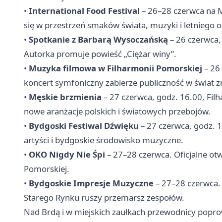
•
International Food Festival
– 26–28 czerwca na M
się w przestrzeń smaków świata, muzyki i letniego
•
Spotkanie z Barbarą Wysoczańską
– 26 czerwca, 
Autorka promuje powieść „Ciężar winy”.
•
Muzyka filmowa w Filharmonii Pomorskiej
– 26
koncert symfoniczny zabierze publiczność w świat
•
Męskie brzmienia
– 27 czerwca, godz. 16.00, Fi
nowe aranżacje polskich i światowych przebojów.
•
Bydgoski Festiwal Dźwięku
– 27 czerwca, godz. 1
artyści i bydgoskie środowisko muzyczne.
•
OKO Nigdy Nie Śpi
– 27–28 czerwca. Oficjalne ot
Pomorskiej.
•
Bydgoskie Impresje Muzyczne
– 27–28 czerwca. 
Starego Rynku ruszy przemarsz zespołów.
Nad Brdą i w miejskich zaułkach przewodnicy poprow