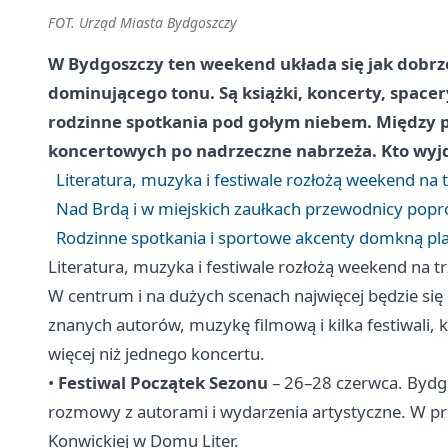
FOT. Urząd Miasta Bydgoszczy
W Bydgoszczy ten weekend układa się jak dobrz
dominującego tonu. Są książki, koncerty, space
rodzinne spotkania pod gołym niebem. Między pi
koncertowych po nadrzeczne nabrzeża. Kto wyjd
Literatura, muzyka i festiwale rozłożą weekend na t
Nad Brdą i w miejskich zaułkach przewodnicy popro
Rodzinne spotkania i sportowe akcenty domkną p
Literatura, muzyka i festiwale rozłożą weekend na tr
W centrum i na dużych scenach najwięcej będzie si
znanych autorów, muzykę filmową i kilka festiwali, k
więcej niż jednego koncertu.
•
Festiwal Początek Sezonu
– 26–28 czerwca. Bydgos
rozmowy z autorami i wydarzenia artystyczne. W pr
Konwickiej w Domu Liter.