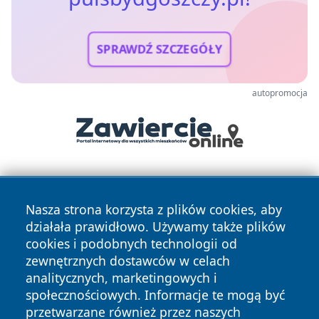
SPRAWDŹ SZCZEGÓŁY
autopromocja
Nasza strona korzysta z plików cookies, aby
działała prawidłowo. Używamy także plików
cookies i podobnych technologii od
zewnętrznych dostawców w celach
Copyright © 2026 pulsbydgoszczy.pl Wszystkie prawa
analitycznych, marketingowych i
zastrzeżone.
społecznościowych. Informacje te mogą być
przetwarzane również przez naszych