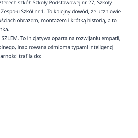
terech szkół: Szkoły Podstawowej nr 27, Szkoły
Zespołu Szkół nr 1. To kolejny dowód, że uczniowie
tościach obrazem, montażem i krótką historią, a to
anka.
 SZLEM. To inicjatywa oparta na rozwijaniu empatii,
kolnego, inspirowana ośmioma typami inteligencji
ności trafiła do: