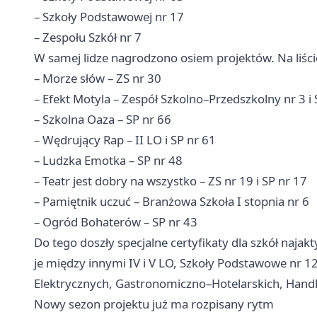
– Szkoły Podstawowej nr 17
– Zespołu Szkół nr 7
W samej lidze nagrodzono osiem projektów. Na liście
– Morze słów – ZS nr 30
– Efekt Motyla – Zespół Szkolno–Przedszkolny nr 3 i 
– Szkolna Oaza – SP nr 66
– Wędrujący Rap – II LO i SP nr 61
– Ludzka Emotka – SP nr 48
– Teatr jest dobry na wszystko – ZS nr 19 i SP nr 17
– Pamiętnik uczuć – Branżowa Szkoła I stopnia nr 6
– Ogród Bohaterów – SP nr 43
Do tego doszły specjalne certyfikaty dla szkół naj
je między innymi IV i V LO, Szkoły Podstawowe nr 12,
Elektrycznych, Gastronomiczno–Hotelarskich, Hand
Nowy sezon projektu już ma rozpisany rytm