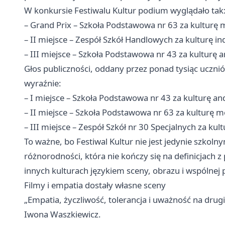
W konkursie Festiwalu Kultur podium wyglądało tak
– Grand Prix – Szkoła Podstawowa nr 63 za kulturę
– II miejsce – Zespół Szkół Handlowych za kulturę in
– III miejsce – Szkoła Podstawowa nr 43 za kulturę 
Głos publiczności, oddany przez ponad tysiąc uczniów 
wyraźnie:
– I miejsce – Szkoła Podstawowa nr 43 za kulturę an
– II miejsce – Szkoła Podstawowa nr 63 za kulturę 
– III miejsce – Zespół Szkół nr 30 Specjalnych za kul
To ważne, bo Festiwal Kultur nie jest jedynie szkoln
różnorodności, która nie kończy się na definicjach z
innych kulturach językiem sceny, obrazu i wspólnej 
Filmy i empatia dostały własne sceny
„Empatia, życzliwość, tolerancja i uważność na drugi
Iwona Waszkiewicz.