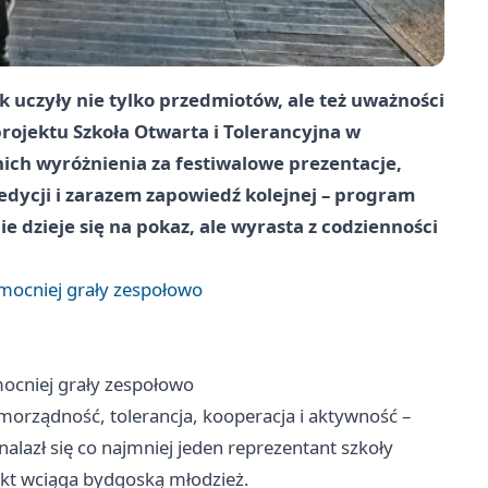
ok uczyły nie tylko przedmiotów, ale też uważności
rojektu Szkoła Otwarta i Tolerancyjna w
ch wyróżnienia za festiwalowe prezentacje,
j edycji i zarazem zapowiedź kolejnej – program
e dzieje się na pokaz, ale wyrasta z codzienności
jmocniej grały zespołowo
mocniej grały zespołowo
morządność, tolerancja, kooperacja i aktywność –
lazł się co najmniej jeden reprezentant szkoły
ekt wciąga bydgoską młodzież.