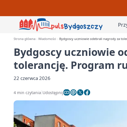
Prz
Strona główna
Wiadomości
Bydgoscy uczniowie odebrali nagrody za tole
Bydgoscy uczniowie od
tolerancję. Program ru
22 czerwca 2026
4 min czytania
Udostępnij