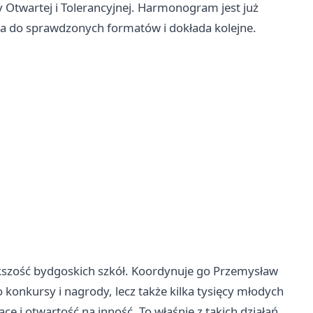
Otwartej i Tolerancyjnej. Harmonogram jest już
aca do sprawdzonych formatów i dokłada kolejne.
iększość bydgoskich szkół. Koordynuje go Przemysław
o konkursy i nagrody, lecz także kilka tysięcy młodych
cę i otwartość na inność. To właśnie z takich działań