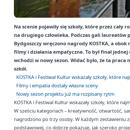
Na scenie pojawiły się szkoły, które przez cały r
na drugiego człowieka. Podczas gali laureatów p
Bydgoszczy wręczono nagrody KOSTKA, a obok ni
filmy i działania empatyczne. To był finał jedne
wchodzi w nowy sezon. Widać było, że ta praca ni
szkół.
KOSTKA i Festiwal Kultur wskazały szkoły, które na
Filmy i empatia dostały własne sceny
Nowy sezon projektu już ma rozpisany rytm
KOSTKA i Festiwal Kultur wskazały szkoły, które naj
W sześciu kategoriach – kreatywność, otwartość, sa
nagrodzono po trzy osoby. W każdym zestawieniu zna
podstawowej, co dobrze pokazuje, jak szeroko proj