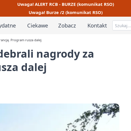
Uwaga! ALERT RCB - BURZE (komunikat RSO)
Uwaga! Burze /2 (komunikat RSO)
ydatne
Ciekawe
Zobacz
Kontakt
rancję. Program rusza dalej
ebrali nagrody za
sza dalej