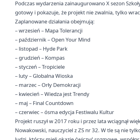
Podczas wydarzenia zainaugurowano X sezon Szkoły 
gotowy i pokazuje, że projekt nie zwalnia, tylko wr
Zaplanowane działania obejmują:
– wrzesień – Mapa Tolerancji
– październik – Open Your Mind
– listopad – Hyde Park
– grudzień – Kompas
– styczeń – Tropiciele
– luty – Globalna Wioska
– marzec – Orły Demokracji
– kwiecień – Wiedza jest Trendy
– maj – Final Countdown
– czerwiec – ósma edycja Festiwalu Kultur
Projekt ruszył w 2017 roku i przez lata wciągnął w
Nowakowski, nauczyciel z ZS nr 32. W tle są nie tylk
ludzi, którzy mieli okazję ćwiczyć rozmowę, współpra