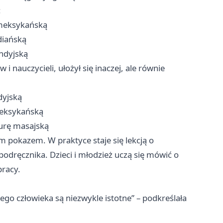
:
 meksykańską
diańską
andyjską
i nauczycieli, ułożył się inaczej, ale równie
dyjską
meksykańską
turę masajską
ym pokazem. W praktyce staje się lekcją o
 podręcznika. Dzieci i młodzież uczą się mówić o
pracy.
ego człowieka są niezwykle istotne” – podkreślała