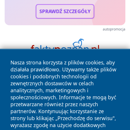
SPRAWDŹ SZCZEGÓŁY
autopromocja
Nasza strona korzysta z plików cookies, aby
działała prawidłowo. Używamy także plików
cookies i podobnych technologii od
zewnętrznych dostawców w celach
analitycznych, marketingowych i
społecznościowych. Informacje te mogą być
Copyright © 2026 pulsbydgoszczy.pl Wszystkie prawa
przetwarzane również przez naszych
zastrzeżone.
partnerów. Kontynuując korzystanie ze
strony lub klikając „Przechodzę do serwisu",
wyrażasz zgodę na użycie dodatkowych
Polityka
Polityka