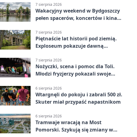
7 sierpnia 2026
Wakacyjny weekend w Bydgoszczy
pełen spacerów, koncertów i kina
pod chmurką
7 sierpnia 2026
Piętnaście lat historii pod ziemią.
Exploseum pokazuje dawną
fabrykę
7 sierpnia 2026
Nożyczki, scena i pomoc dla Toli.
Młodzi fryzjerzy pokazali swoje
umiejętności
6 sierpnia 2026
Wtargnęli do pokoju i zabrali 500 zł.
Skuter miał przypaść napastnikom
6 sierpnia 2026
Tramwaje wracają na Most
Pomorski. Szykują się zmiany w
komunikacji