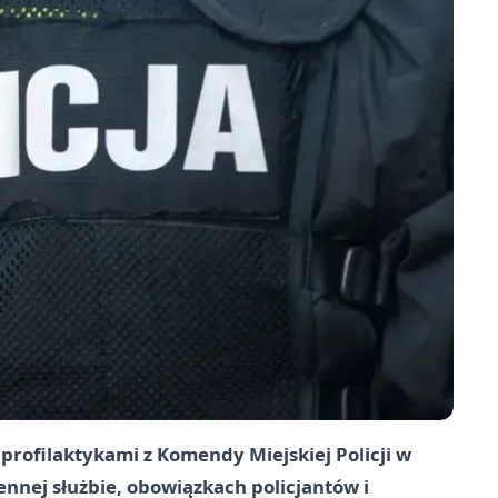
 profilaktykami z Komendy Miejskiej Policji w
ennej służbie, obowiązkach policjantów i