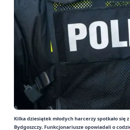
Kilka dziesiątek młodych harcerzy spotkało się z
Bydgoszczy. Funkcjonariusze opowiadali o codzi