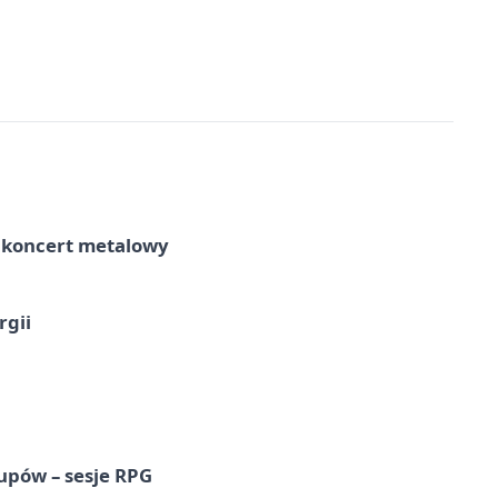
– koncert metalowy
rgii
upów – sesje RPG