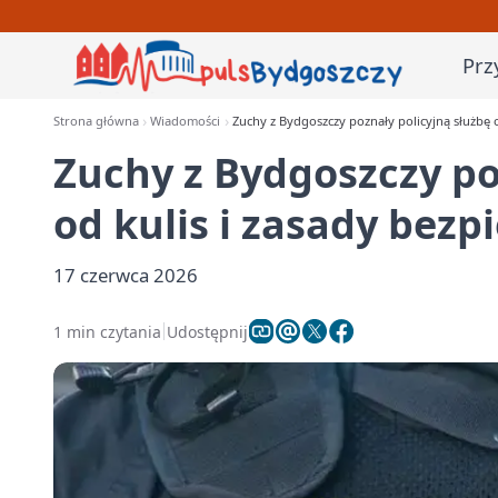
Prz
Strona główna
Wiadomości
Zuchy z Bydgoszczy poznały policyjną służbę o
Zuchy z Bydgoszczy po
od kulis i zasady bez
17 czerwca 2026
1 min czytania
Udostępnij