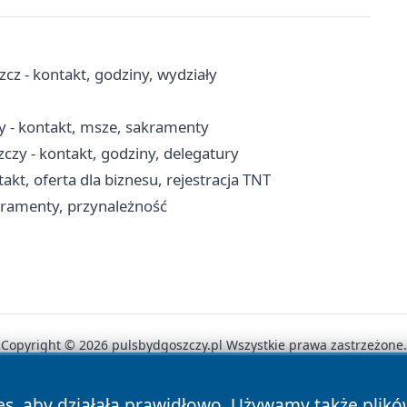
z - kontakt, godziny, wydziały
zy - kontakt, msze, sakramenty
zy - kontakt, godziny, delegatury
t, oferta dla biznesu, rejestracja TNT
kramenty, przynależność
Copyright © 2026 pulsbydgoszczy.pl Wszystkie prawa zastrzeżone.
es, aby działała prawidłowo. Używamy także plik