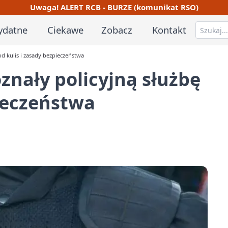
Uwaga! ALERT RCB - BURZE (komunikat RSO)
ydatne
Ciekawe
Zobacz
Kontakt
d kulis i zasady bezpieczeństwa
znały policyjną służbę
pieczeństwa