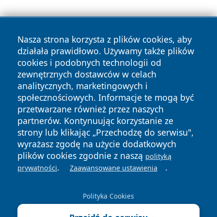
Nasza strona korzysta z plików cookies, aby
działała prawidłowo. Używamy także plików
cookies i podobnych technologii od
zewnętrznych dostawców w celach
Copyright © 2026 pulsbydgoszczy.pl Wszystkie prawa
analitycznych, marketingowych i
zastrzeżone.
społecznościowych. Informacje te mogą być
przetwarzane również przez naszych
partnerów. Kontynuując korzystanie ze
Polityka
Polityka
News
Autorzy
strony lub klikając „Przechodzę do serwisu",
Prywatności
Cookies
wyrażasz zgodę na użycie dodatkowych
plików cookies zgodnie z naszą
polityką
.
.
prywatności
Zaawansowane ustawienia
Polityka Cookies