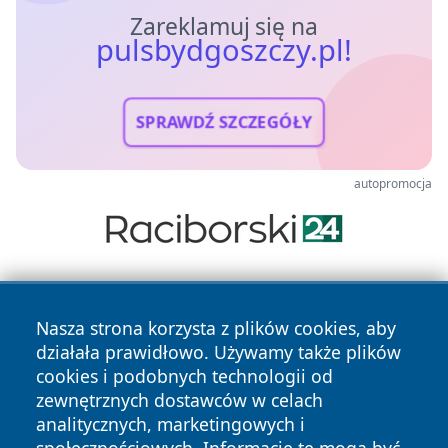
Zareklamuj się na
pulsbydgoszczy.pl!
SPRAWDŹ SZCZEGÓŁY
autopromocja
Nasza strona korzysta z plików cookies, aby
działała prawidłowo. Używamy także plików
cookies i podobnych technologii od
zewnętrznych dostawców w celach
Copyright © 2026 pulsbydgoszczy.pl Wszystkie prawa
analitycznych, marketingowych i
zastrzeżone.