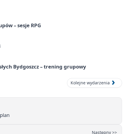
upów – sesje RPG
i
osłych Bydgoszcz – trening grupowy
Kolejne wydarzenia
 plan
Następny >>