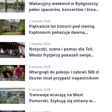
Wakacyjny weekend w Bydgoszczy
pełen spacerów, koncertów i kina
pod chmurką
7 sierpnia 2026
Piętnaście lat historii pod ziemią.
Exploseum pokazuje dawną
fabrykę
7 sierpnia 2026
Nożyczki, scena i pomoc dla Toli.
Młodzi fryzjerzy pokazali swoje
umiejętności
6 sierpnia 2026
Wtargnęli do pokoju i zabrali 500 zł.
Skuter miał przypaść napastnikom
6 sierpnia 2026
Tramwaje wracają na Most
Pomorski. Szykują się zmiany w
komunikacji