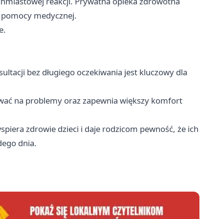
hmiastowej reakcji. Prywatna opieka zdrowotna
ie pomocy medycznej.
e.
ltacji bez długiego oczekiwania jest kluczowy dla
wać na problemy oraz zapewnia większy komfort
piera zdrowie dzieci i daje rodzicom pewność, że ich
ego dnia.