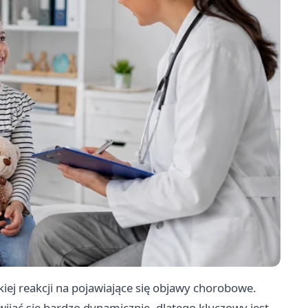
iej reakcji na pojawiające się objawy chorobowe.
ijać się bardzo dynamicznie, dlatego kluczowy jest