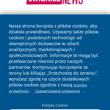
Nasza strona korzysta z plików cookies, aby
działała prawidłowo. Używamy także plików
cookies i podobnych technologii od
zewnętrznych dostawców w celach
Copyright © 2026 pulsbydgoszczy.pl Wszystkie prawa
analitycznych, marketingowych i
zastrzeżone.
społecznościowych. Informacje te mogą być
przetwarzane również przez naszych
partnerów. Kontynuując korzystanie ze
Polityka
Polityka
News
Autorzy
strony lub klikając „Przechodzę do serwisu",
Prywatności
Cookies
wyrażasz zgodę na użycie dodatkowych
plików cookies zgodnie z naszą
polityką
.
.
prywatności
Zaawansowane ustawienia
Polityka Cookies