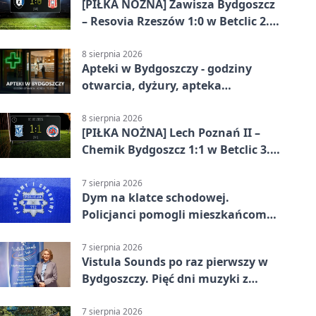
[PIŁKA NOŻNA] Zawisza Bydgoszcz
– Resovia Rzeszów 1:0 w Betclic 2.
lidze. Pierwsza wygrana
gospodarzy
8 sierpnia 2026
Apteki w Bydgoszczy - godziny
otwarcia, dyżury, apteka
całodobowa
8 sierpnia 2026
[PIŁKA NOŻNA] Lech Poznań II –
Chemik Bydgoszcz 1:1 w Betclic 3.
Lidze Grupa 2 (Grupa II).
Bydgoszczanie wywieźli punkt z
7 sierpnia 2026
Dym na klatce schodowej.
Wronek
Policjanci pomogli mieszkańcom
opuścić blok
7 sierpnia 2026
Vistula Sounds po raz pierwszy w
Bydgoszczy. Pięć dni muzyki z
całego świata
7 sierpnia 2026