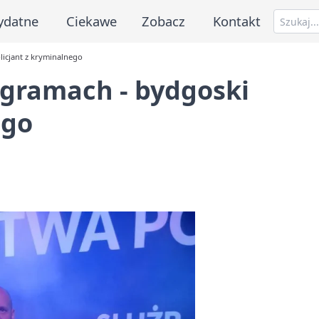
ydatne
Ciekawe
Zobacz
Kontakt
icjant z kryminalnego
ogramach - bydgoski
ego