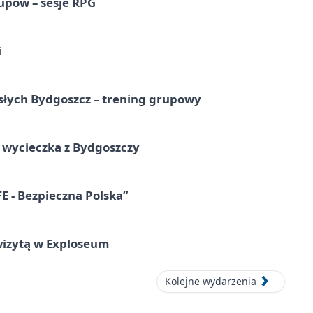
upów – sesje RPG
i
osłych Bydgoszcz – trening grupowy
wycieczka z Bydgoszczy
E - Bezpieczna Polska”
wizytą w Exploseum
Kolejne wydarzenia