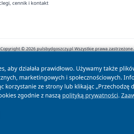
egi, cennik i kontakt
Copyright © 2026 pulsbydgoszczy.pl Wszystkie prawa zastrzeżone.
es, aby działała prawidłowo. Używamy także plik
News
Autorzy
Polityka Prywatności
Polityka Cookie
cznych, marketingowych i społecznościowych. Inf
 korzystanie ze strony lub klikając „Przechodzę 
ookies zgodnie z naszą
polityką prywatności
.
Zaaw