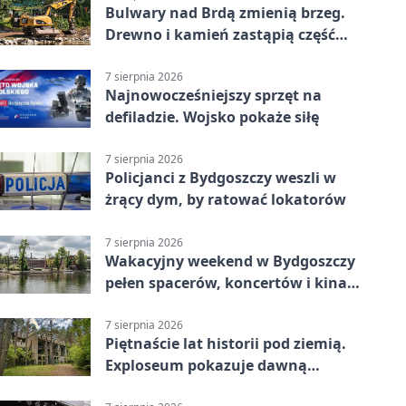
Bulwary nad Brdą zmienią brzeg.
Drewno i kamień zastąpią część
betonu
7 sierpnia 2026
Najnowocześniejszy sprzęt na
defiladzie. Wojsko pokaże siłę
7 sierpnia 2026
Policjanci z Bydgoszczy weszli w
żrący dym, by ratować lokatorów
7 sierpnia 2026
Wakacyjny weekend w Bydgoszczy
pełen spacerów, koncertów i kina
pod chmurką
7 sierpnia 2026
Piętnaście lat historii pod ziemią.
Exploseum pokazuje dawną
fabrykę