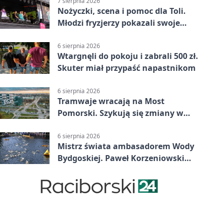
7 sierpnia 2026
Nożyczki, scena i pomoc dla Toli.
Młodzi fryzjerzy pokazali swoje
umiejętności
6 sierpnia 2026
Wtargnęli do pokoju i zabrali 500 zł.
Skuter miał przypaść napastnikom
6 sierpnia 2026
Tramwaje wracają na Most
Pomorski. Szykują się zmiany w
komunikacji
6 sierpnia 2026
Mistrz świata ambasadorem Wody
Bydgoskiej. Paweł Korzeniowski
poprowadzi rozgrzewkę