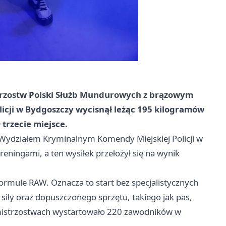
istrzostw Polski Służb Mundurowych z brązowym
icji w Bydgoszczy wycisnął leżąc 195 kilogramów
 trzecie miejsce.
e Wydziałem Kryminalnym Komendy Miejskiej Policji w
 treningami, a ten wysiłek przełożył się na wynik
ormule RAW. Oznacza to start bez specjalistycznych
siły oraz dopuszczonego sprzętu, takiego jak pas,
 mistrzostwach wystartowało 220 zawodników w