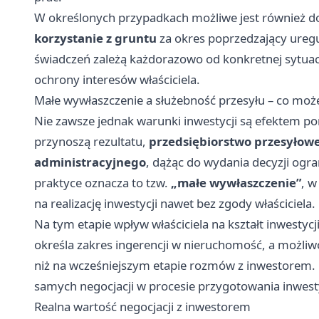
W określonych przypadkach możliwe jest również 
korzystanie z gruntu
za okres poprzedzający ureg
świadczeń zależą każdorazowo od konkretnej sytuacj
ochrony interesów właściciela.
Małe wywłaszczenie a służebność przesyłu – co może
Nie zawsze jednak warunki inwestycji są efektem por
przynoszą rezultatu,
przedsiębiorstwo przesyłow
administracyjnego
, dążąc do wydania decyzji ogr
praktyce oznacza to tzw.
„małe wywłaszczenie”
, w
na realizację inwestycji nawet bez zgody właściciela.
Na tym etapie wpływ właściciela na kształt inwestycji
określa zakres ingerencji w nieruchomość, a możliw
niż na wcześniejszym etapie rozmów z inwestorem. P
samych negocjacji w procesie przygotowania inwesty
Realna wartość negocjacji z inwestorem