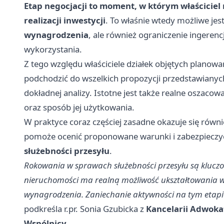
Etap negocjacji to moment, w którym właścicie
realizacji inwestycji
. To właśnie wtedy możliwe je
wynagrodzenia
, ale również ograniczenie ingeren
wykorzystania.
Z tego względu właściciele działek objętych plano
podchodzić do wszelkich propozycji przedstawian
dokładnej analizy. Istotne jest także realne oszaco
oraz sposób jej użytkowania.
W praktyce coraz częściej zasadne okazuje się równ
pomoże ocenić proponowane warunki i zabezpieczyć 
służebności przesyłu
.
Rokowania w sprawach służebności przesyłu są klucz
nieruchomości ma realną możliwość ukształtowania w
wynagrodzenia. Zaniechanie aktywności na tym etapi
podkreśla r.pr. Sonia Gzubicka z
Kancelarii Adwoka
Wspólnicy
.