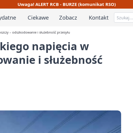
Uwaga! ALERT RCB - BURZE (komunikat RSO)
ydatne
Ciekawe
Zobacz
Kontakt
szczy – odszkodowanie i służebność przesyłu
kiego napięcia w
owanie i służebność