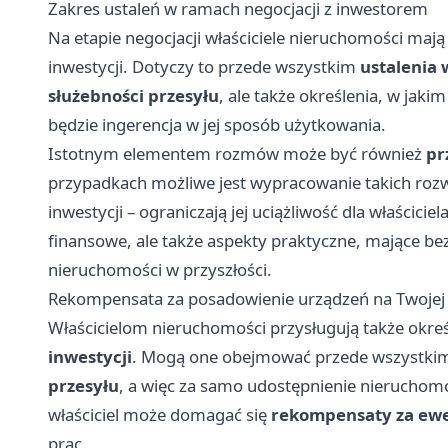
Zakres ustaleń w ramach negocjacji z inwestorem
Na etapie negocjacji właściciele nieruchomości mają
inwestycji. Dotyczy to przede wszystkim
ustalenia
służebności przesyłu
, ale także określenia, w jaki
będzie ingerencja w jej sposób użytkowania.
Istotnym elementem rozmów może być również
pr
przypadkach możliwe jest wypracowanie takich rozw
inwestycji – ograniczają jej uciążliwość dla właścic
finansowe, ale także aspekty praktyczne, mające be
nieruchomości w przyszłości.
Rekompensata za posadowienie urządzeń na Twojej d
Właścicielom nieruchomości przysługują także okre
inwestycji
. Mogą one obejmować przede wszystk
przesyłu
, a więc za samo udostępnienie nieruchomo
właściciel może domagać się
rekompensaty za ewe
prac.