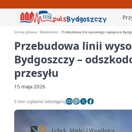
Prz
Strona główna
Wiadomości
Przebudowa linii wysokiego napięcia w Bydgo
Przebudowa linii wyso
Bydgoszczy – odszkod
przesyłu
15 maja 2026
5 min czytania
Udostępnij