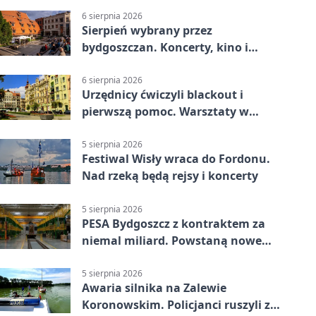
6 sierpnia 2026
Sierpień wybrany przez
bydgoszczan. Koncerty, kino i
spływy kajakowe
6 sierpnia 2026
Urzędnicy ćwiczyli blackout i
pierwszą pomoc. Warsztaty w
powiecie bydgoskim
5 sierpnia 2026
Festiwal Wisły wraca do Fordonu.
Nad rzeką będą rejsy i koncerty
5 sierpnia 2026
PESA Bydgoszcz z kontraktem za
niemal miliard. Powstaną nowe
ELFy
5 sierpnia 2026
Awaria silnika na Zalewie
Koronowskim. Policjanci ruszyli z