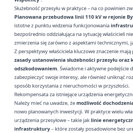
Służebność przesyłu w praktyce – na co powinien zw
Planowana przebudowa linii 110 kV w rejonie B
istotne z punktu widzenia funkcjonowania
infrastr
bezpośrednio oddziałująca na sytuację właścicieli 
zmierzenia się zarówno z aspektami technicznymi, j
Z perspektywy właściciela kluczowe znaczenie maj
zasady ustanowienia służebności przesyłu oraz
odszkodowaniem
. Świadome i aktywne podejście do
zabezpieczyć swoje interesy, ale również uniknąć r
sposób korzystania z nieruchomości w przyszłości.
Rekompensata za istniejące urządzenia energetyczn
Należy mieć na uwadze, że
możliwość dochodzeni
nowo planowanych inwestycji. W praktyce wielu właś
urządzenia przesyłowe – takie jak
linie energetyczn
infrastruktury
– które zostały posadowione bez ur