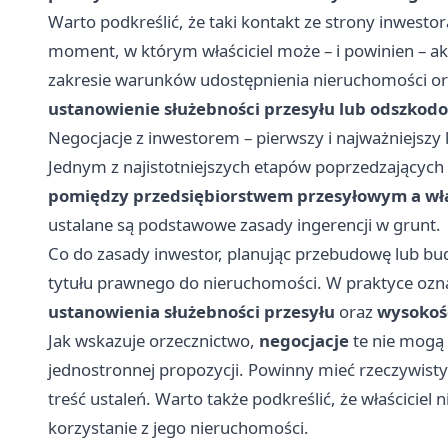
Warto podkreślić, że taki kontakt ze strony inwesto
moment, w którym właściciel może – i powinien – ak
zakresie warunków udostępnienia nieruchomości ora
ustanowienie służebności przesyłu lub odszkod
Negocjacje z inwestorem – pierwszy i najważniejszy k
Jednym z najistotniejszych etapów poprzedzających r
pomiędzy przedsiębiorstwem przesyłowym a wł
ustalane są podstawowe zasady ingerencji w grunt.
Co do zasady inwestor, planując przebudowę lub bu
tytułu prawnego do nieruchomości. W praktyce ozn
ustanowienia służebności przesyłu
oraz
wysokoś
Jak wskazuje orzecznictwo,
negocjacje
te nie mogą
jednostronnej propozycji. Powinny mieć rzeczywisty 
treść ustaleń. Warto także podkreślić, że właścicie
korzystanie z jego nieruchomości.