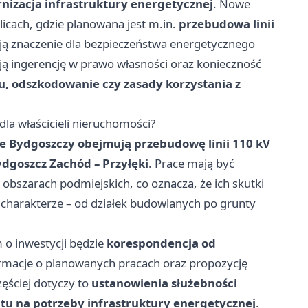
nizacja infrastruktury energetycznej
. Nowe
olicach, gdzie planowana jest m.in.
przebudowa linii
ją znaczenie dla bezpieczeństwa energetycznego
ają ingerencję w prawo własności oraz konieczność
u, odszkodowanie czy zasady korzystania z
la właścicieli nieruchomości?
ie Bydgoszczy obejmują przebudowę linii 110 kV
ydgoszcz Zachód – Przyłęki
. Prace mają być
obszarach podmiejskich, co oznacza, że ich skutki
 charakterze – od działek budowlanych po grunty
 o inwestycji będzie
korespondencja od
ormacje o planowanych pracach oraz propozycję
ęściej dotyczy to
ustanowienia służebności
ntu na potrzeby infrastruktury energetycznej
.