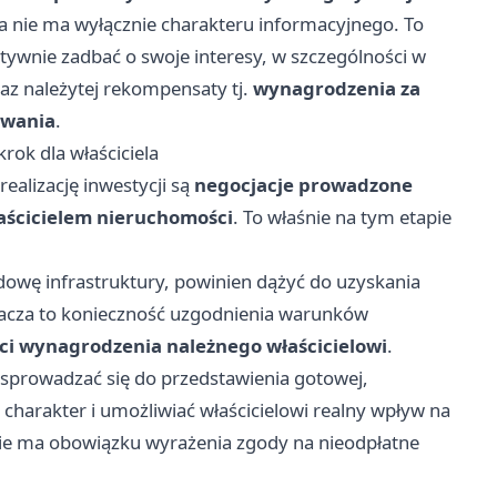
ra nie ma wyłącznie charakteru informacyjnego. To
tywnie zadbać o swoje interesy, w szczególności w
z należytej rekompensaty tj.
wynagrodzenia za
owania
.
rok dla właściciela
ealizację inwestycji są
negocjacje prowadzone
aścicielem nieruchomości
. To właśnie na tym etapie
dowę infrastruktury, powinien dążyć do uzyskania
acza to konieczność uzgodnienia warunków
ci wynagrodzenia należnego właścicielowi
.
 sprowadzać się do przedstawienia gotowej,
charakter i umożliwiać właścicielowi realny wpływ na
l nie ma obowiązku wyrażenia zgody na nieodpłatne