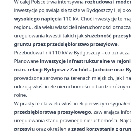
W całej Polsce trwa intensywna
rozbudowa i moder
inwestycje pojawiają się także w Bydgoszczy i jej ok
wysokiego napięcia
110 kV. Choć inwestycje te ma
regionu, dla wielu właścicieli nieruchomości oznacz
uregulowania kwestii takich jak
służebność przesył
gruntu przez przedsiębiorstwo przesyłowe
.
Przebudowa linii 110 kV w Bydgoszczy – co oznacza d
Planowane
inwestycje infrastrukturalne w rejon
m.in. relacji Bydgoszcz Zachód – Jachcice oraz B
prowadzone zarówno na terenach miejskich, jak i na 
odczują właściciele nieruchomości o bardzo różnym
rolne.
W praktyce dla wielu właścicieli pierwszym sygnałem
przedsiębiorstwa przesyłowego
, zawierająca inf
uregulowania stanu prawnego nieruchomości. Najcz
przesyłu
oraz określenia
zasad korzystania z gru