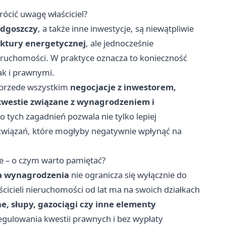
rócić uwagę właściciel?
ydgoszczy
, a także inne inwestycje, są niewątpliwie
uktury energetycznej
, ale jednocześnie
nieruchomości. W praktyce oznacza to konieczność
ak i prawnymi.
ą przede wszystkim
negocjacje z inwestorem,
 kwestie związane z wynagrodzeniem i
 tych zagadnień pozwala nie tylko lepiej
ozwiązań, które mogłyby negatywnie wpłynąć na
e – o czym warto pamiętać?
a wynagrodzenia
nie ogranicza się wyłącznie do
cicieli nieruchomości od lat ma na swoich działkach
e, słupy, gazociągi czy inne elementy
egulowania kwestii prawnych i bez wypłaty