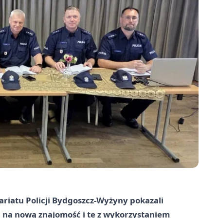
riatu Policji Bydgoszcz-Wyżyny pokazali
S, na nową znajomość i te z wykorzystaniem