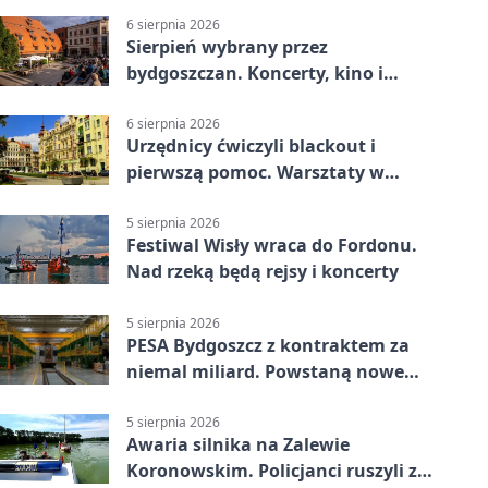
6 sierpnia 2026
Sierpień wybrany przez
bydgoszczan. Koncerty, kino i
spływy kajakowe
6 sierpnia 2026
Urzędnicy ćwiczyli blackout i
pierwszą pomoc. Warsztaty w
powiecie bydgoskim
5 sierpnia 2026
Festiwal Wisły wraca do Fordonu.
Nad rzeką będą rejsy i koncerty
5 sierpnia 2026
PESA Bydgoszcz z kontraktem za
niemal miliard. Powstaną nowe
ELFy
5 sierpnia 2026
Awaria silnika na Zalewie
Koronowskim. Policjanci ruszyli z