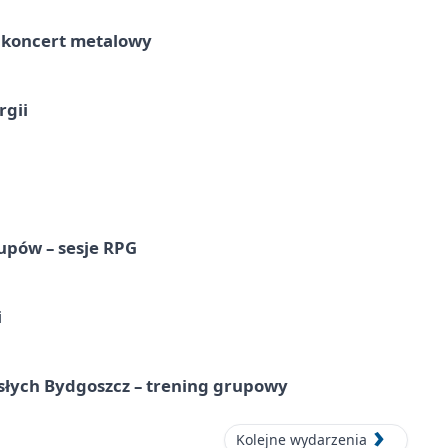
– koncert metalowy
rgii
upów – sesje RPG
i
osłych Bydgoszcz – trening grupowy
Kolejne wydarzenia