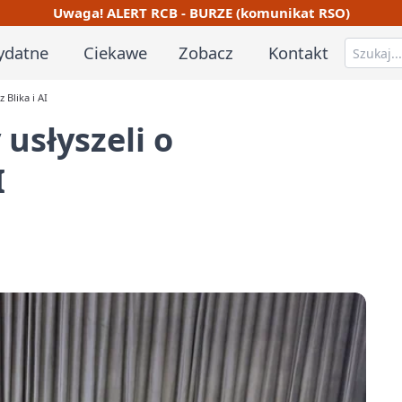
Uwaga! ALERT RCB - BURZE (komunikat RSO)
ydatne
Ciekawe
Zobacz
Kontakt
 Blika i AI
usłyszeli o
I