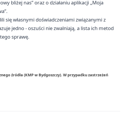
y bliżej nas” oraz o działaniu aplikacji „Moja
wa”.
ielili się własnymi doświadczeniami związanymi z
e jedno - oszuści nie zwalniają, a lista ich metod
 tego sprawę.
rznego źródła (KMP w Bydgoszczy). W przypadku zastrzeżeń