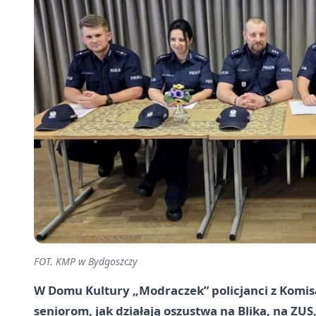
FOT. KMP w Bydgoszczy
W Domu Kultury „Modraczek” policjanci z Komisa
seniorom, jak działają oszustwa na Blika, na ZU