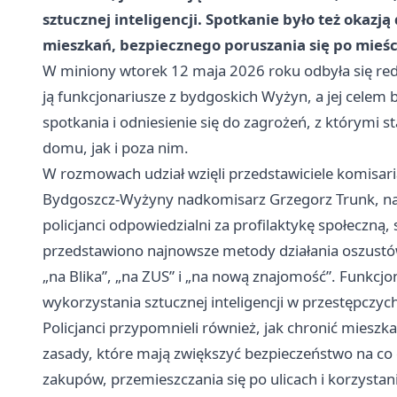
sztucznej inteligencji. Spotkanie było też okaz
mieszkań, bezpiecznego poruszania się po mieści
W miniony wtorek 12 maja 2026 roku odbyła się red
ją funkcjonariusze z bydgoskich Wyżyn, a jej cele
spotkania i odniesienie się do zagrożeń, z którymi s
domu, jak i poza nim.
W rozmowach udział wzięli przedstawiciele komisari
Bydgoszcz-Wyżyny nadkomisarz Grzegorz Trunk, nac
policjanci odpowiedzialni za profilaktykę społeczną,
przedstawiono najnowsze metody działania oszustó
„na Blika”, „na ZUS” i „na nową znajomość”. Funkcjo
wykorzystania sztucznej inteligencji w przestępczych
Policjanci przypomnieli również, jak chronić miesz
zasady, które mają zwiększyć bezpieczeństwo na co 
zakupów, przemieszczania się po ulicach i korzystan