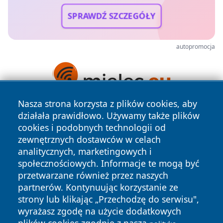
SPRAWDŹ SZCZEGÓŁY
autopromocja
Nasza strona korzysta z plików cookies, aby
działała prawidłowo. Używamy także plików
cookies i podobnych technologii od
zewnętrznych dostawców w celach
analitycznych, marketingowych i
społecznościowych. Informacje te mogą być
Copyright © 2026 pulsbydgoszczy.pl Wszystkie prawa
przetwarzane również przez naszych
zastrzeżone.
partnerów. Kontynuując korzystanie ze
strony lub klikając „Przechodzę do serwisu",
wyrażasz zgodę na użycie dodatkowych
Polityka
Polityka
News
Autorzy