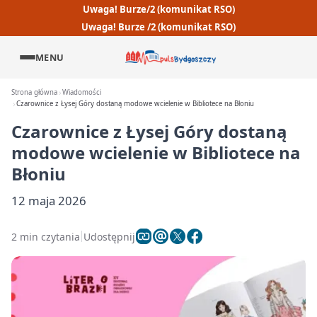
Uwaga! Burze/2 (komunikat RSO)
Uwaga! Burze /2 (komunikat RSO)
MENU
Strona główna
Wiadomości
Czarownice z Łysej Góry dostaną modowe wcielenie w Bibliotece na Błoniu
Czarownice z Łysej Góry dostaną
modowe wcielenie w Bibliotece na
Błoniu
12 maja 2026
2 min czytania
Udostępnij