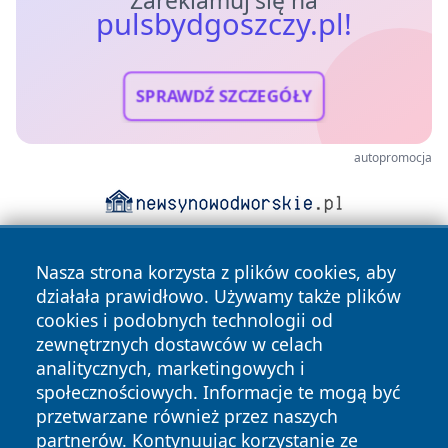
Zareklamuj się na
pulsbydgoszczy.pl!
SPRAWDŹ SZCZEGÓŁY
autopromocja
Nasza strona korzysta z plików cookies, aby
działała prawidłowo. Używamy także plików
cookies i podobnych technologii od
zewnętrznych dostawców w celach
analitycznych, marketingowych i
Copyright © 2026 pulsbydgoszczy.pl Wszystkie prawa
społecznościowych. Informacje te mogą być
zastrzeżone.
przetwarzane również przez naszych
partnerów. Kontynuując korzystanie ze