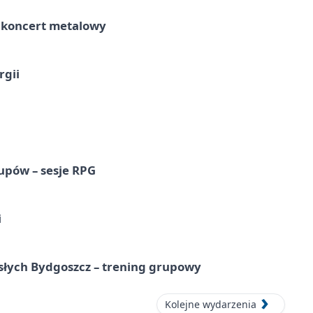
– koncert metalowy
rgii
upów – sesje RPG
i
osłych Bydgoszcz – trening grupowy
Kolejne wydarzenia