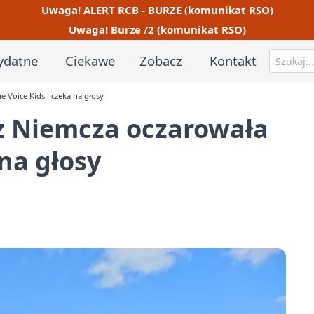
Uwaga! ALERT RCB - BURZE (komunikat RSO)
Uwaga! Burze /2 (komunikat RSO)
ydatne
Ciekawe
Zobacz
Kontakt
e Voice Kids i czeka na głosy
 z Niemcza oczarowała
 na głosy