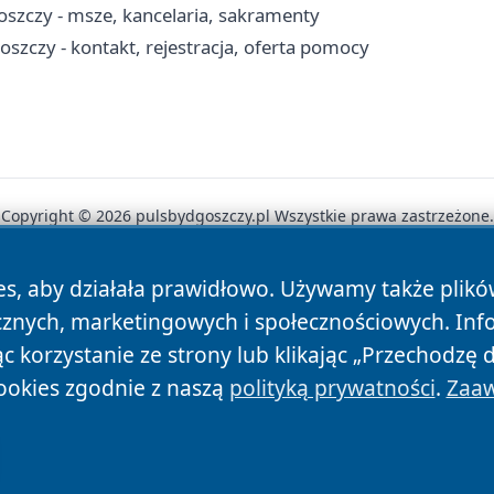
oszczy - msze, kancelaria, sakramenty
zczy - kontakt, rejestracja, oferta pomocy
Copyright © 2026 pulsbydgoszczy.pl Wszystkie prawa zastrzeżone.
es, aby działała prawidłowo. Używamy także plik
News
Autorzy
Polityka Prywatności
Polityka Cookie
cznych, marketingowych i społecznościowych. Inf
 korzystanie ze strony lub klikając „Przechodzę 
ookies zgodnie z naszą
polityką prywatności
.
Zaaw