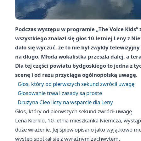
Podczas występu w programie „The Voice Kids” 
wszystkiego znalazł się głos 10-letniej Leny z 
dało się wyczuć, że to nie był zwykły telewizyjn
na długo. Młoda wokalistka przeszła dalej, a ter
Dla tej części powiatu bydgoskiego to jedna z ty
scenę i od razu przyciąga ogólnopolską uwagę.
Głos, który od pierwszych sekund zwrócił uwagę
Głosowanie trwa i zasady są proste
Drużyna Cleo liczy na wsparcie dla Leny
Głos, który od pierwszych sekund zwrócił uwagę
Lena Kierklo, 10-letnia mieszkanka Niemcza, wystąpi
duże wrażenie. Jej śpiew opisano jako wyjątkowo mo
występ spotkał się z wyraźnym zachwytem.