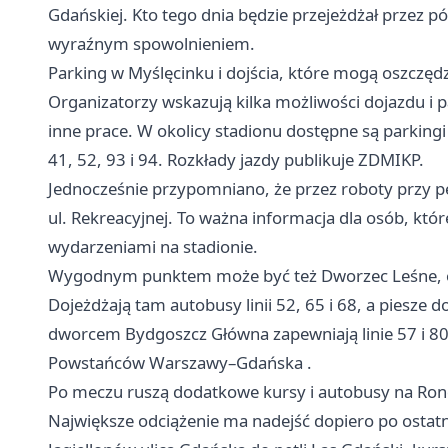
Gdańskiej. Kto tego dnia będzie przejeżdżał przez pół
wyraźnym spowolnieniem.
Parking w Myślęcinku i dojścia, które mogą oszczęd
Organizatorzy wskazują kilka możliwości dojazdu i pa
inne prace. W okolicy stadionu dostępne są parking
41, 52, 93 i 94. Rozkłady jazdy publikuje ZDMIKP.
Jednocześnie przypomniano, że przez roboty przy pę
ul. Rekreacyjnej. To ważna informacja dla osób, kt
wydarzeniami na stadionie.
Wygodnym punktem może być też Dworzec Leśne, o
Dojeżdżają tam autobusy linii 52, 65 i 68, a piesze 
dworcem Bydgoszcz Główna zapewniają linie 57 i 80,
Powstańców Warszawy–
Gdańska
.
Po meczu ruszą dodatkowe kursy i autobusy na Ron
Największe odciążenie ma nadejść dopiero po osta