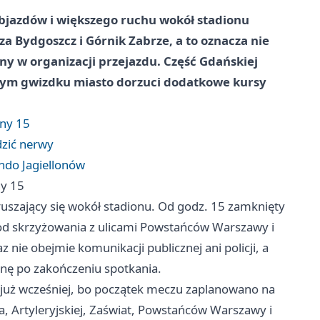
 objazdów i większego ruchu wokół stadionu
za Bydgoszcz i Górnik Zabrze, a to oznacza nie
ny w organizacji przejazdu. Część Gdańskiej
owym gwizdku miasto dorzuci dodatkowe kursy
iny 15
dzić nerwy
ndo Jagiellonów
ny 15
uszający się wokół stadionu. Od godz. 15 zamknięty
– od skrzyżowania z ulicami Powstańców
Warszawy
i
nie obejmie komunikacji publicznej ani policji, a
inę po zakończeniu spotkania.
ć już wcześniej, bo początek meczu zaplanowano na
a, Artyleryjskiej, Zaświat, Powstańców Warszawy i