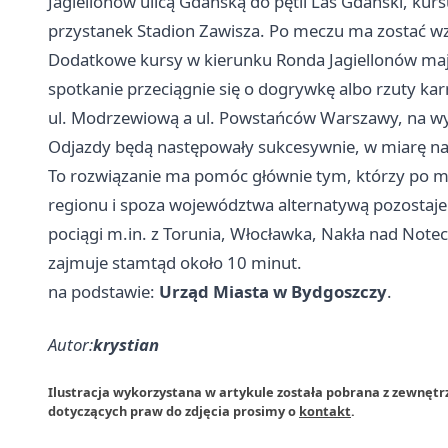
Jagiellonów ulicą Gdańską do pętli Las Gdański, kurs
przystanek Stadion Zawisza. Po meczu ma zostać wz
Dodatkowe kursy w kierunku Ronda Jagiellonów mają 
spotkanie przeciągnie się o dogrywkę albo rzuty ka
ul. Modrzewiową a ul. Powstańców Warszawy, na wy
Odjazdy będą następowały sukcesywnie, w miarę na
To rozwiązanie ma pomóc głównie tym, którzy po me
regionu i spoza województwa alternatywą pozostaje 
pociągi m.in. z Torunia, Włocławka, Nakła nad Notec
zajmuje stamtąd około 10 minut.
na podstawie:
Urząd Miasta w Bydgoszczy
.
Autor:
krystian
Ilustracja wykorzystana w artykule została pobrana z zewnętr
dotyczących praw do zdjęcia prosimy o
kontakt
.