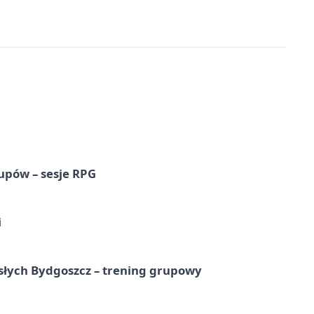
upów – sesje RPG
i
osłych Bydgoszcz – trening grupowy