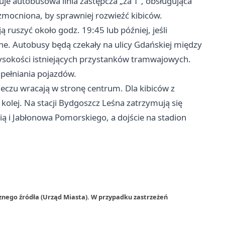
uje autobusowa linia zastępcza „za T”, obsługująca
mocniona, by sprawniej rozwieźć kibiców.
ruszyć około godz. 19:45 lub później, jeśli
rne. Autobusy będą czekały na ulicy Gdańskiej między
sokości istniejących przystanków tramwajowych.
pełniania pojazdów.
czu wracają w stronę centrum. Dla kibiców z
kolej. Na stacji Bydgoszcz Leśna zatrzymują się
ią i Jabłonowa Pomorskiego, a dojście na stadion
znego źródła (Urząd Miasta). W przypadku zastrzeżeń