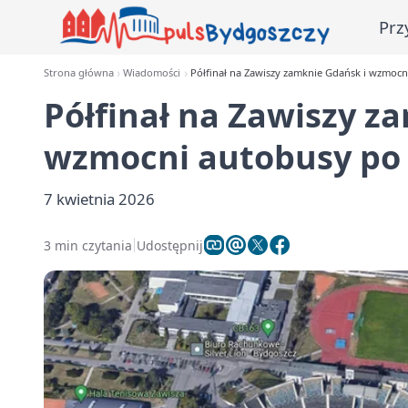
Prz
Strona główna
Wiadomości
Półfinał na Zawiszy zamknie Gdańsk i wzmoc
Półfinał na Zawiszy z
wzmocni autobusy po
7 kwietnia 2026
3 min czytania
Udostępnij