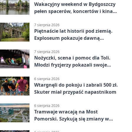
Wakacyjny weekend w Bydgoszczy
pełen spacerów, koncertów i kina
pod chmurką
7 sierpnia 2026
Piętnaście lat historii pod ziemią.
Exploseum pokazuje dawną
fabrykę
7 sierpnia 2026
Nożyczki, scena i pomoc dla Toli.
Młodzi fryzjerzy pokazali swoje
umiejętności
6 sierpnia 2026
Wtargnęli do pokoju i zabrali 500 zł.
Skuter miał przypaść napastnikom
6 sierpnia 2026
Tramwaje wracają na Most
Pomorski. Szykują się zmiany w
komunikacji