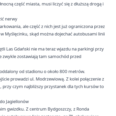
nocną część miasta, musi liczyć się z dłuższą drogą i
zić nerwy
rkowania, ale część z nich jest już ograniczona przez
i w Myślęcinku, skąd można dojechać autobusami linii
tli Las Gdański nie ma teraz wjazdu na parkingi przy
óre zwykle zostawiają tam samochód przed
ddalony od stadionu o około 800 metrów.
dojście prowadzi ul. Modrzewiową. Z kolei połączenie z
 przy czym najbliższy przystanek dla tych kursów to
do Jagiellonów
tnim gwizdku. Z centrum Bydgoszczy, z Ronda