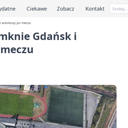
ydatne
Ciekawe
Zobacz
Kontakt
ni autobusy po meczu
amknie Gdańsk i
 meczu