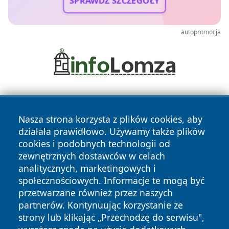
SPRAWDŹ SZCZEGÓŁY
autopromocja
Nasza strona korzysta z plików cookies, aby
działała prawidłowo. Używamy także plików
cookies i podobnych technologii od
zewnętrznych dostawców w celach
Copyright © 2026 pulsbydgoszczy.pl Wszystkie prawa
analitycznych, marketingowych i
zastrzeżone.
społecznościowych. Informacje te mogą być
przetwarzane również przez naszych
partnerów. Kontynuując korzystanie ze
Polityka
Polityka
News
Autorzy
strony lub klikając „Przechodzę do serwisu",
Prywatności
Cookies