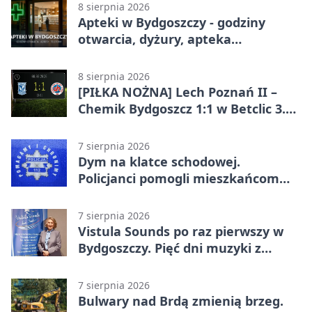
8 sierpnia 2026
Apteki w Bydgoszczy - godziny
otwarcia, dyżury, apteka
całodobowa
8 sierpnia 2026
[PIŁKA NOŻNA] Lech Poznań II –
Chemik Bydgoszcz 1:1 w Betclic 3.
Lidze Grupa 2 (Grupa II).
Bydgoszczanie wywieźli punkt z
7 sierpnia 2026
Wronek
Dym na klatce schodowej.
Policjanci pomogli mieszkańcom
opuścić blok
7 sierpnia 2026
Vistula Sounds po raz pierwszy w
Bydgoszczy. Pięć dni muzyki z
całego świata
7 sierpnia 2026
Bulwary nad Brdą zmienią brzeg.