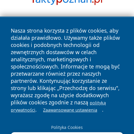
Nasza strona korzysta z plików cookies, aby
działała prawidłowo. Używamy także plików
cookies i podobnych technologii od
zewnętrznych dostawców w celach
Copyright © 2026 pulsbydgoszczy.pl Wszystkie prawa
analitycznych, marketingowych i
zastrzeżone.
społecznościowych. Informacje te mogą być
przetwarzane również przez naszych
partnerów. Kontynuując korzystanie ze
Polityka
Polityka
News
Autorzy
strony lub klikając „Przechodzę do serwisu",
Prywatności
Cookies
wyrażasz zgodę na użycie dodatkowych
plików cookies zgodnie z naszą
polityką
.
.
prywatności
Zaawansowane ustawienia
Polityka Cookies