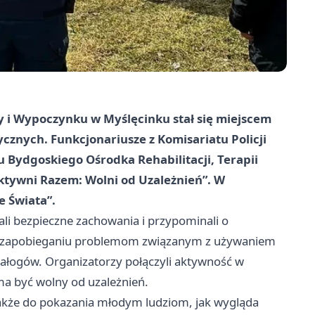
y i Wypoczynku w Myślęcinku stał się miejscem
ycznych. Funkcjonariusze z Komisariatu Policji
u Bydgoskiego Ośrodka Rehabilitacji, Terapii
ktywni Razem: Wolni od Uzależnień”. W
e Świata”.
li bezpieczne zachowania i przypominali o
ę na zapobieganiu problemom związanym z używaniem
ałogów. Organizatorzy połączyli aktywność w
ma być wolny od uzależnień.
także do pokazania młodym ludziom, jak wygląda