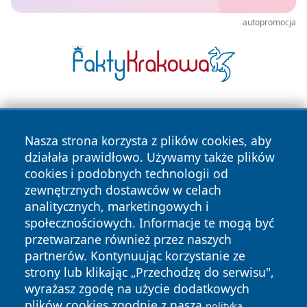
autopromocja
Nasza strona korzysta z plików cookies, aby
działała prawidłowo. Używamy także plików
cookies i podobnych technologii od
zewnętrznych dostawców w celach
Copyright © 2026 pulsbydgoszczy.pl Wszystkie prawa
analitycznych, marketingowych i
zastrzeżone.
społecznościowych. Informacje te mogą być
przetwarzane również przez naszych
partnerów. Kontynuując korzystanie ze
Polityka
Polityka
News
Autorzy
strony lub klikając „Przechodzę do serwisu",
Prywatności
Cookies
wyrażasz zgodę na użycie dodatkowych
plików cookies zgodnie z naszą
polityką