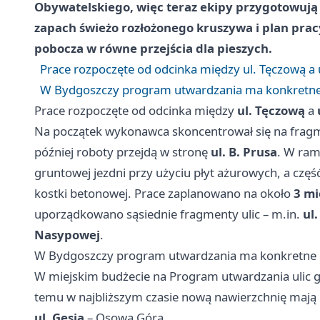
Obywatelskiego, więc teraz ekipy przygotowują
zapach świeżo rozłożonego kruszywa i plan prac
pobocza w równe przejścia dla pieszych.
Prace rozpoczęte od odcinka między ul. Tęczową a 
W Bydgoszczy program utwardzania ma konkretne li
Prace rozpoczęte od odcinka między
ul. Tęczową
a
Na początek wykonawca skoncentrował się na fra
później roboty przejdą w stronę
ul. B. Prusa
. W ram
gruntowej jezdni przy użyciu płyt ażurowych, a czę
kostki betonowej. Prace zaplanowano na około
3 mi
uporządkowano sąsiednie fragmenty ulic – m.in.
ul
Nasypowej
.
W Bydgoszczy program utwardzania ma konkretne lic
W miejskim budżecie na Program utwardzania uli
temu w najbliższym czasie nową nawierzchnię mają 
ul. Gęsia
– Osowa Góra