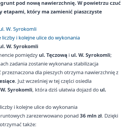
 grunt pod nową nawierzchnię. W powietrzu czuć
y etapami, który ma zamienić piaszczyste
ul. W. Syrokomli
czby i kolejne ulice do wykonania
ul. W. Syrokomli
gmencie pomiędzy
ul. Tęczową
i
ul. W. Syrokomli
;
ach zadania zostanie wykonana stabilizacja
ść przeznaczona dla pieszych otrzyma nawierzchnię z
esiące
. Już wcześniej w tej części osiedla
. W. Syrokomli
, która dziś ułatwia dojazd do
ul.
zby i kolejne ulice do wykonania
c gruntowych zarezerwowano ponad
36 mln zł
. Dzięki
otrzymać także: