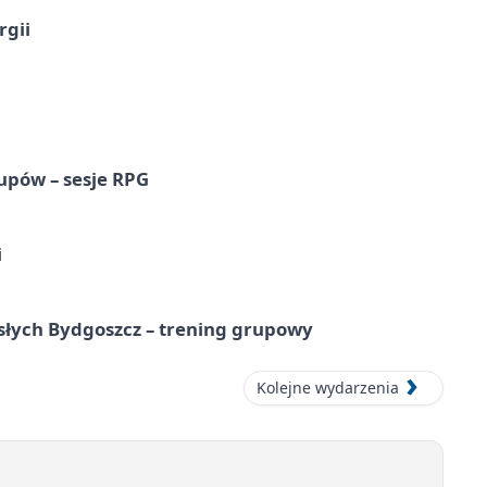
rgii
upów – sesje RPG
i
osłych Bydgoszcz – trening grupowy
Kolejne wydarzenia