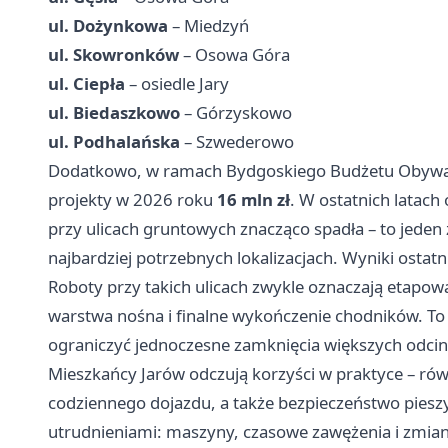
ul. Dożynkowa
– Miedzyń
ul. Skowronków
– Osowa Góra
ul. Ciepła
– osiedle Jary
ul. Biedaszkowo
– Górzyskowo
ul. Podhalańska
– Szwederowo
Dodatkowo, w ramach Bydgoskiego Budżetu Obywate
projekty w 2026 roku
16 mln zł
. W ostatnich latac
przy ulicach gruntowych znacząco spadła – to jeden
najbardziej potrzebnych lokalizacjach. Wyniki ostat
Roboty przy takich ulicach zwykle oznaczają etapowa
warstwa nośna i finalne wykończenie chodników. To
ograniczyć jednoczesne zamknięcia większych odci
Mieszkańcy Jarów odczują korzyści w praktyce – ró
codziennego dojazdu, a także bezpieczeństwo pieszy
utrudnieniami: maszyny, czasowe zawężenia i zmian