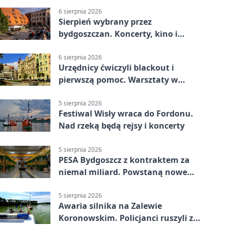
6 sierpnia 2026
Sierpień wybrany przez
bydgoszczan. Koncerty, kino i
spływy kajakowe
6 sierpnia 2026
Urzędnicy ćwiczyli blackout i
pierwszą pomoc. Warsztaty w
powiecie bydgoskim
5 sierpnia 2026
Festiwal Wisły wraca do Fordonu.
Nad rzeką będą rejsy i koncerty
5 sierpnia 2026
PESA Bydgoszcz z kontraktem za
niemal miliard. Powstaną nowe
ELFy
5 sierpnia 2026
Awaria silnika na Zalewie
Koronowskim. Policjanci ruszyli z