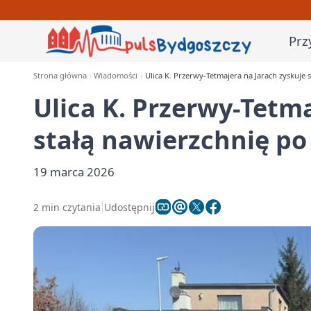
Prz
Strona główna
Wiadomości
Ulica K. Przerwy-Tetmajera na Jarach zyskuje 
Ulica K. Przerwy-Tetma
stałą nawierzchnię po
19 marca 2026
2 min czytania
Udostępnij