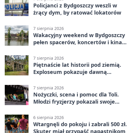
Policjanci z Bydgoszczy weszli w
żrący dym, by ratować lokatorów
7 sierpnia 2026
Wakacyjny weekend w Bydgoszczy
pełen spacerów, koncertów i kina
pod chmurką
7 sierpnia 2026
Piętnaście lat historii pod ziemią.
Exploseum pokazuje dawną
fabrykę
7 sierpnia 2026
Nożyczki, scena i pomoc dla Toli.
Młodzi fryzjerzy pokazali swoje
umiejętności
6 sierpnia 2026
Wtargnęli do pokoju i zabrali 500 zł.
Skuter miał przypaść napastnikom