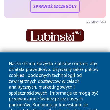
SPRAWDŹ SZCZEGÓŁY
autopromocja
Nasza strona korzysta z plików cookies, aby
działała prawidłowo. Używamy także plików
cookies i podobnych technologii od
zewnętrznych dostawców w celach
Copyright © 2026 pulsbydgoszczy.pl Wszystkie prawa
analitycznych, marketingowych i
zastrzeżone.
społecznościowych. Informacje te mogą być
przetwarzane również przez naszych
partnerów. Kontynuując korzystanie ze
Polityka
Polityka
News
Autorzy