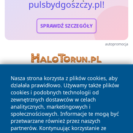
pulsbydgoszczy.pl!
SPRAWDŹ SZCZEGÓŁY
autopromocja
Nasza strona korzysta z plików cookies, aby
działała prawidłowo. Używamy także plików
cookies i podobnych technologii od
zewnętrznych dostawców w celach
analitycznych, marketingowych i
Copyright © 2026 pulsbydgoszczy.pl Wszystkie prawa
społecznościowych. Informacje te mogą być
zastrzeżone.
przetwarzane również przez naszych
partnerów. Kontynuując korzystanie ze