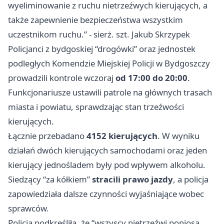
wyeliminowanie z ruchu nietrzeźwych kierujących, a
także zapewnienie bezpieczeństwa wszystkim
uczestnikom ruchu.” - sierż. szt. Jakub Skrzypek
Policjanci z bydgoskiej “drogówki” oraz jednostek
podległych Komendzie Miejskiej Policji w Bydgoszczy
prowadzili kontrole wczoraj
od 17:00 do 20:00
.
Funkcjonariusze ustawili patrole na głównych trasach
miasta i powiatu, sprawdzając stan trzeźwości
kierujących.
Łącznie przebadano
4152 kierujących
. W wyniku
działań dwóch kierujących samochodami oraz jeden
kierujący jednośladem były pod wpływem alkoholu.
Siedzący “za kółkiem”
stracili prawo jazdy
, a policja
zapowiedziała dalsze czynności wyjaśniające wobec
sprawców.
Policja podkreśliła, że “wszyscy nietrzeźwi poniosą