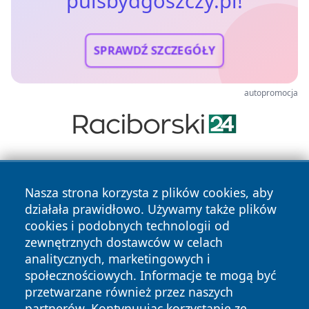
pulsbydgoszczy.pl!
SPRAWDŹ SZCZEGÓŁY
autopromocja
Nasza strona korzysta z plików cookies, aby
działała prawidłowo. Używamy także plików
cookies i podobnych technologii od
zewnętrznych dostawców w celach
Copyright © 2026 pulsbydgoszczy.pl Wszystkie prawa
analitycznych, marketingowych i
zastrzeżone.
społecznościowych. Informacje te mogą być
przetwarzane również przez naszych
partnerów. Kontynuując korzystanie ze