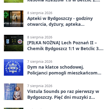
lidze. Pierwsza wygrana gospodarzy
8 sierpnia 2026
Apteki w Bydgoszczy - godziny
otwarcia, dyżury, apteka
całodobowa
8 sierpnia 2026
[PIŁKA NOŻNA] Lech Poznań II –
Chemik Bydgoszcz 1:1 w Betclic 3.
Lidze Grupa 2 (Grupa II).
Bydgoszczanie wywieźli punkt z
7 sierpnia 2026
Wronek
Dym na klatce schodowej.
Policjanci pomogli mieszkańcom
opuścić blok
7 sierpnia 2026
Vistula Sounds po raz pierwszy w
Bydgoszczy. Pięć dni muzyki z
całego świata