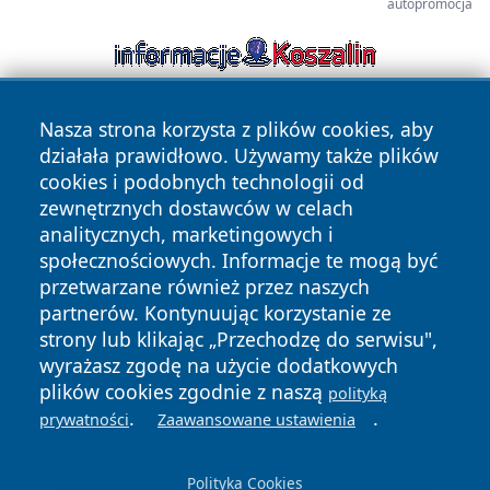
autopromocja
Nasza strona korzysta z plików cookies, aby
działała prawidłowo. Używamy także plików
cookies i podobnych technologii od
zewnętrznych dostawców w celach
analitycznych, marketingowych i
Copyright © 2026 pulsbydgoszczy.pl Wszystkie prawa
społecznościowych. Informacje te mogą być
zastrzeżone.
przetwarzane również przez naszych
partnerów. Kontynuując korzystanie ze
strony lub klikając „Przechodzę do serwisu",
Polityka
Polityka
News
Autorzy
wyrażasz zgodę na użycie dodatkowych
Prywatności
Cookies
plików cookies zgodnie z naszą
polityką
.
.
prywatności
Zaawansowane ustawienia
Polityka Cookies