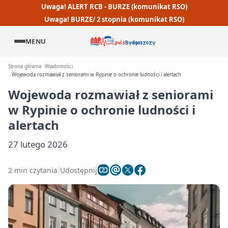
Uwaga! ALERT RCB - BURZE (komunikat RSO)
Uwaga! BURZE/ 2 stopnia (komunikat RSO)
MENU
Strona główna
Wiadomości
Wojewoda rozmawiał z seniorami w Rypinie o ochronie ludności i alertach
Wojewoda rozmawiał z seniorami
w Rypinie o ochronie ludności i
alertach
27 lutego 2026
2 min czytania
Udostępnij