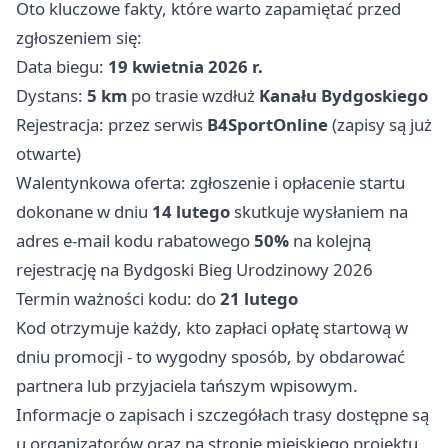
Oto kluczowe fakty, które warto zapamiętać przed
zgłoszeniem się:
Data biegu:
19 kwietnia 2026 r.
Dystans:
5 km
po trasie wzdłuż
Kanału Bydgoskiego
Rejestracja: przez serwis
B4SportOnline
(zapisy są już
otwarte)
Walentynkowa oferta: zgłoszenie i opłacenie startu
dokonane w dniu
14 lutego
skutkuje wysłaniem na
adres e-mail kodu rabatowego
50%
na kolejną
rejestrację na Bydgoski Bieg Urodzinowy 2026
Termin ważności kodu: do
21 lutego
Kod otrzymuje każdy, kto zapłaci opłatę startową w
dniu promocji - to wygodny sposób, by obdarować
partnera lub przyjaciela tańszym wpisowym.
Informacje o zapisach i szczegółach trasy dostępne są
u organizatorów oraz na stronie miejskiego projektu