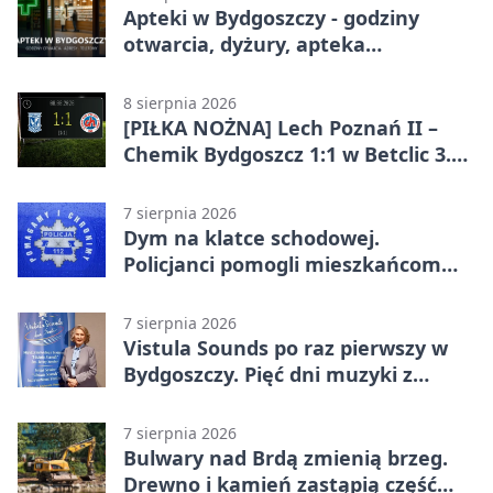
Apteki w Bydgoszczy - godziny
otwarcia, dyżury, apteka
całodobowa
8 sierpnia 2026
[PIŁKA NOŻNA] Lech Poznań II –
Chemik Bydgoszcz 1:1 w Betclic 3.
Lidze Grupa 2 (Grupa II).
Bydgoszczanie wywieźli punkt z
7 sierpnia 2026
Wronek
Dym na klatce schodowej.
Policjanci pomogli mieszkańcom
opuścić blok
7 sierpnia 2026
Vistula Sounds po raz pierwszy w
Bydgoszczy. Pięć dni muzyki z
całego świata
7 sierpnia 2026
Bulwary nad Brdą zmienią brzeg.
Drewno i kamień zastąpią część