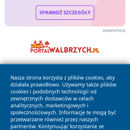
SPRAWDŹ SZCZEGÓŁY
autopromocja
Nasza strona korzysta z plików cookies, aby
działała prawidłowo. Używamy także plików
cookies i podobnych technologii od
zewnętrznych dostawców w celach
Copyright © 2026 pulsbydgoszczy.pl Wszystkie prawa
analitycznych, marketingowych i
zastrzeżone.
społecznościowych. Informacje te mogą być
przetwarzane również przez naszych
partnerów. Kontynuując korzystanie ze
Polityka
Polityka
News
Autorzy