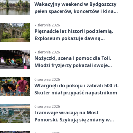
Wakacyjny weekend w Bydgoszczy
pełen spacerów, koncertów i kina
pod chmurką
7 sierpnia 2026
Piętnaście lat historii pod ziemią.
Exploseum pokazuje dawną
fabrykę
7 sierpnia 2026
Nożyczki, scena i pomoc dla Toli.
Młodzi fryzjerzy pokazali swoje
umiejętności
6 sierpnia 2026
Wtargnęli do pokoju i zabrali 500 zł.
Skuter miał przypaść napastnikom
6 sierpnia 2026
Tramwaje wracają na Most
Pomorski. Szykują się zmiany w
komunikacji