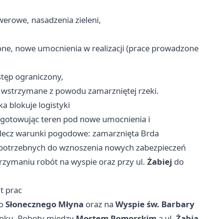
werowe, nasadzenia zieleni,
ne, nowe umocnienia w realizacji (prace prowadzone
stęp ograniczony,
 wstrzymane z powodu zamarzniętej rzeki.
a blokuje logistyki
zygotowując teren pod nowe umocnienia i
 lecz warunki pogodowe: zamarznięta Brda
w potrzebnych do wznoszenia nowych zabezpieczeń
zymaniu robót na wyspie oraz przy ul.
Żabiej
do
t prac
o
Słonecznego Młyna
oraz na
Wyspie św. Barbary
roku. Roboty między
Mostem Pomorskim
a ul.
Żabią