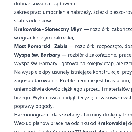
dofinansowania rządowego,
zakres prac: umocnienia nabrzeży, ścieżki pieszo-ro
status odcinków:
Krakowska - Słoneczny Młyn
— rozbiórki zakończo
w ograniczonym zakresie),
Most Pomorski - Żabia
— rozbiórki rozpoczęte, do
Wyspa św. Barbary
— rozbiórki zakończone, prace
Wyspa św. Barbary - gotowa na kolejny etap, ale rzek
Na wyspie ekipy usunęły istniejące konstrukcje, pr
zagospodarowanie. Problemem nie jest brak planu,
uniemożliwia dowóz ciężkiego sprzętu i materiałó
brzegu. Wykonawca podjął decyzję o czasowym wstr
poprawy pogody.
Harmonogram i dalsze etapy - terminy i kolejny fron
Według planów prace na odcinku od
Krakowskiej
d
mają zostać zakończone w
III kwartale
bieżącego 