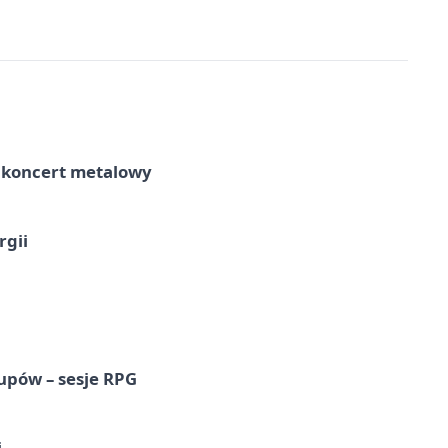
– koncert metalowy
rgii
upów – sesje RPG
i