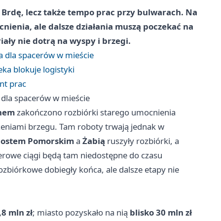
Brdę, lecz także tempo prac przy bulwarach. Na
cnienia, ale dalsze działania muszą poczekać na
iały nie dotrą na wyspy i brzegi.
za dla spacerów w mieście
ka blokuje logistyki
nt prac
a dla spacerów w mieście
nem
zakończono rozbiórki starego umocnienia
eniami brzegu. Tam roboty trwają jednak w
ostem Pomorskim
a
Żabią
ruszyły rozbiórki, a
werowe ciągi będą tam niedostępne do czasu
ozbiórkowe dobiegły końca, ale dalsze etapy nie
,8 mln zł
; miasto pozyskało na nią
blisko 30 mln zł