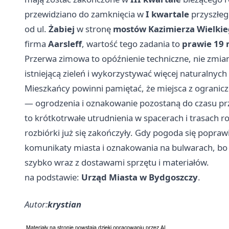
przewidziano do zamknięcia w
I kwartale
przyszłeg
od ul.
Żabiej
w stronę
mostów Kazimierza Wielki
firma
Aarsleff
, wartość tego zadania to
prawie 19 
Przerwa zimowa to opóźnienie techniczne, nie zmia
istniejącą zieleń i wykorzystywać więcej naturalny
Mieszkańcy powinni pamiętać, że miejsca z ogran
— ogrodzenia i oznakowanie pozostaną do czasu p
to krótkotrwałe utrudnienia w spacerach i trasach ro
rozbiórki już się zakończyły. Gdy pogoda się popra
komunikaty miasta i oznakowania na bulwarach, bo 
szybko wraz z dostawami sprzętu i materiałów.
na podstawie:
Urząd Miasta w Bydgoszczy
.
Autor:
krystian