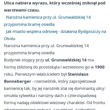
Ulica nabiera wyrazu, który wcześniej zniknął pod
warstwami czasu.
Narożna kamienica przy ul. Grunwaldzkiej 14
przypomina bramę osiedla
Jak miasto wspiera odnowę - działania Bydgoszczy na
Okolu
Narożna kamienica przy ul. Grunwaldzkiej 14
przypomina bramę osiedla
Budynek stojący przy
ul. Grunwaldzkiej 14
ma
formę zbliżoną do prostokąta i wzniesiono go w
1900
roku. Pierwszym właścicielem był
Stanislaus
Bonneberger
- rzemieślnik, który zaprojektował
kamienicę tak, by jej narożnik stał się dominantą ulicy:
smukła sylwetka i narożny dach z czterospadową
formą nadają obiektowi wieżowy charakter. Od frontu
wkomponowano wykusz, a w niższej, zachodniej