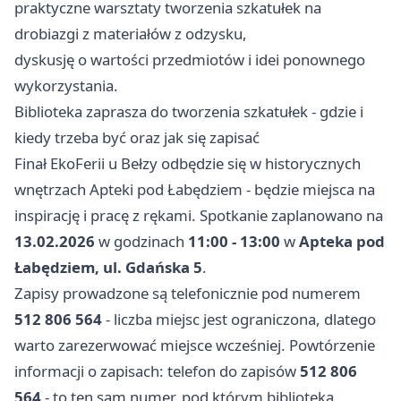
praktyczne warsztaty tworzenia szkatułek na
drobiazgi z materiałów z odzysku,
dyskusję o wartości przedmiotów i idei ponownego
wykorzystania.
Biblioteka zaprasza do tworzenia szkatułek - gdzie i
kiedy trzeba być oraz jak się zapisać
Finał EkoFerii u Bełzy odbędzie się w historycznych
wnętrzach Apteki pod Łabędziem - będzie miejsca na
inspirację i pracę z rękami. Spotkanie zaplanowano na
13.02.2026
w godzinach
11:00 - 13:00
w
Apteka pod
Łabędziem, ul. Gdańska 5
.
Zapisy prowadzone są telefonicznie pod numerem
512 806 564
- liczba miejsc jest ograniczona, dlatego
warto zarezerwować miejsce wcześniej. Powtórzenie
informacji o zapisach: telefon do zapisów
512 806
564
- to ten sam numer, pod którym biblioteka