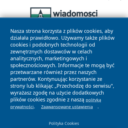
Nasza strona korzysta z plików cookies, aby
działała prawidłowo. Używamy także plików
cookies i podobnych technologii od
zewnętrznych dostawców w celach
analitycznych, marketingowych i
społecznościowych. Informacje te mogą być
przetwarzane również przez naszych
Copyright © 2026 pulsbydgoszczy.pl Wszystkie prawa
partnerów. Kontynuując korzystanie ze
zastrzeżone.
strony lub klikając „Przechodzę do serwisu",
wyrażasz zgodę na użycie dodatkowych
plików cookies zgodnie z naszą
polityką
Polityka
Polityka
News
Autorzy
.
.
prywatności
Zaawansowane ustawienia
Prywatności
Cookies
Polityka Cookies