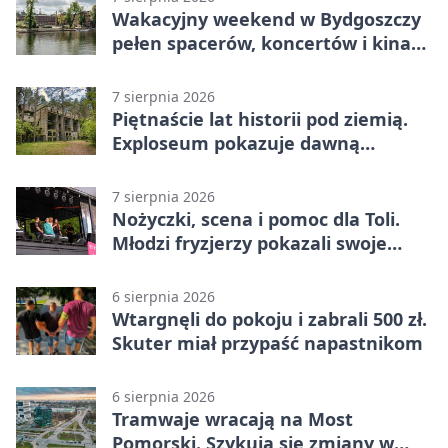
Wakacyjny weekend w Bydgoszczy
pełen spacerów, koncertów i kina
pod chmurką
7 sierpnia 2026
Piętnaście lat historii pod ziemią.
Exploseum pokazuje dawną
fabrykę
7 sierpnia 2026
Nożyczki, scena i pomoc dla Toli.
Młodzi fryzjerzy pokazali swoje
umiejętności
6 sierpnia 2026
Wtargnęli do pokoju i zabrali 500 zł.
Skuter miał przypaść napastnikom
6 sierpnia 2026
Tramwaje wracają na Most
Pomorski. Szykują się zmiany w