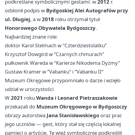
podkreślane symbolicznymi gestami: w
2012
r.
odsłonił podpis w
Bydgoskiej Alei Autografów przy
ul. Długiej
, a w
2018
roku otrzymał tytuł
Honorowego Obywatela Bydgoszczy
.
Najbardziej znane role:
doktor Karol Stelmach w “Czterdziestolatku”
Krzysztof Dowgird w “Czarnych chmurach”
pułkownik Wareda w “Karierze Nikodema Dyzmy”
Gustaw Kramer w “Vabanku” i “Vabanku II”
Muzeum Okręgowe przypomniało o darze i wzięło
udział w uroczystości
W
2021
roku
Wanda i Leonard Pietraszakowie
przekazali do
Muzeum Okręgowego w Bydgoszczy
obrazy autorstwa
Jana Stanisławskiego
oraz prac
jego uczniów — gest, który stał się częścią lokalnej
pamięci o artyście. Tę więź symbolicznie podkreślili