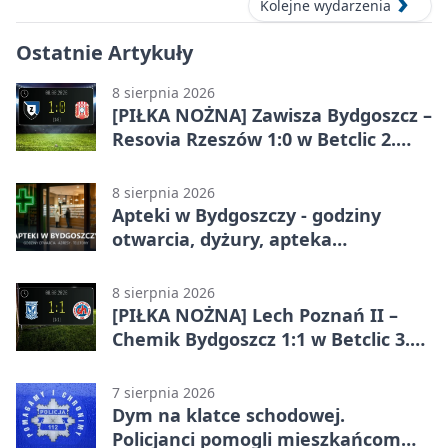
Kolejne wydarzenia
Ostatnie Artykuły
8 sierpnia 2026
[PIŁKA NOŻNA] Zawisza Bydgoszcz –
Resovia Rzeszów 1:0 w Betclic 2.
lidze. Pierwsza wygrana gospodarzy
8 sierpnia 2026
Apteki w Bydgoszczy - godziny
otwarcia, dyżury, apteka
całodobowa
8 sierpnia 2026
[PIŁKA NOŻNA] Lech Poznań II –
Chemik Bydgoszcz 1:1 w Betclic 3.
Lidze Grupa 2 (Grupa II).
Bydgoszczanie wywieźli punkt z
7 sierpnia 2026
Wronek
Dym na klatce schodowej.
Policjanci pomogli mieszkańcom